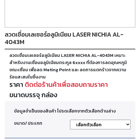
ตัด
เผา
แก๊ส
ลวดเชื่อมเลเซอร์อลูมิเนียม LASER NICHIA AL-
ท่อ
บรรจุ
4043M
ก๊าซ
และ
ลวดเชื่อมเลเซอร์อลูมิเนียม LASER NICHIA AL-4043M เหมาะ
วาล์ว
สำหรับงานเชื่อมอลูมิเนียมตระกูล 6xxxx ที่ต้องการลดอุณหภูมิ
ขณะเชื่อม เพื่อลด Meting Point และ ลดการแตกร้าวจากความ
ร้อนสะสมในชิ้นงาน
เครื่อง
ราคา
ติดต่อร้านค้าเพื่อสอบถามราคา
เชื่อม
และ
ขนาดบรรจุ กล่อง
เครื่อง
ตัด
พลา
สม่า
ข้อมูลจำเป็นของสินค้า โปรดเลือกจากตัวเลือกด้านล่าง
ขนาด/ ประเภท
อะไหล่
สิ้น
เปลือง