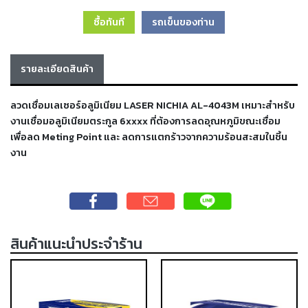
เครื่อง
ซื้อทันที
รถเข็นของท่าน
ตัด
พลา
สม่า
เครื่อง
รายละเอียดสินค้า
เชื่อม
ลวดเชื่อมเลเซอร์อลูมิเนียม LASER NICHIA AL-4043M เหมาะสำหรับ
วัสดุ
งานเชื่อมอลูมิเนียมตระกูล 6xxxx ที่ต้องการลดอุณหภูมิขณะเชื่อม
อุปกรณ์
เคมีภัณฑ์
เพื่อลด Meting Point และ ลดการแตกร้าวจากความร้อนสะสมในชิ้น
สำหรับ
งาน
งาน
เชื่อม
เครื่อง
มือ
สินค้าแนะนำประจำร้าน
ช่าง
กลุ่ม
ลวด