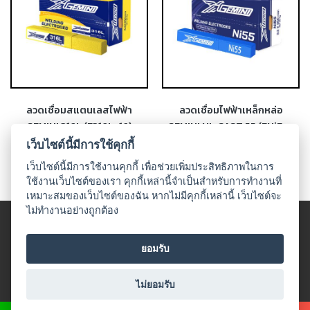
เชื่อม
เชื่อม
เหล็ก
-
เชื่อม
ไฟฟ้า
ลวดเชื่อมสแตนเลสไฟฟ้า
ลวดเชื่อมไฟฟ้าเหล็กหล่อ
(MMA)
GEMINI 316L (E316L-16)
GEMINI NI-CAST 55 (ENiFe-
CI)
เว็บไซต์นี้มีการใช้คุกกี้
-
เชื่อม
เว็บไซต์นี้มีการใช้งานคุกกี้ เพื่อช่วยเพิ่มประสิทธิภาพในการ
อาร์กอน
ใช้งานเว็บไซต์ของเรา คุกกี้เหล่านี้จำเป็นสำหรับการทำงานที่
(TIG)
เหมาะสมของเว็บไซต์ของฉัน หากไม่มีคุกกี้เหล่านี้ เว็บไซต์จะ
ไม่ทำงานอย่างถูกต้อง
© 2018 UDO WELDING. All rights
-
เชื่อม
ข้อตกลงและเงื่อนไข
|
นโนบายเกี่ยวกับสินค้าที่มีเงื่อนไขในกาาร
ยอมรับ
ซี
จำหน่าย
|
นโยบายความเป็นส่วนตัว
โอทู
All Product
ไม่ยอมรับ
(MIG)