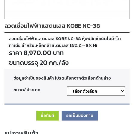
ตัด
เผา
แก๊ส
ลวดเชื่อมไฟฟ้าแสตนเลส KOBE NC-38
ท่อ
ลวดเชื่อมไฟฟ้าแสตนเลส KOBE NC-38 หุ้มฟลักซ์ชนิดไลม์-ไท
บรรจุ
ก๊าซ
ทาเนีย สำหรับเหล็กกล้าสเตนเลส 18% Cr-8% Ni
และ
ราคา 8,970.00 บาท
วาล์ว
ขนาดบรรจุ 20 กก./ลัง
เครื่อง
ข้อมูลจำเป็นของสินค้า โปรดเลือกจากตัวเลือกด้านล่าง
เชื่อม
และ
เครื่อง
ขนาด/ ประเภท
ตัด
พลา
สม่า
ซื้อทันที
รถเข็นของท่าน
อะไหล่
สิ้น
รูปภาพสินค้า
เปลือง