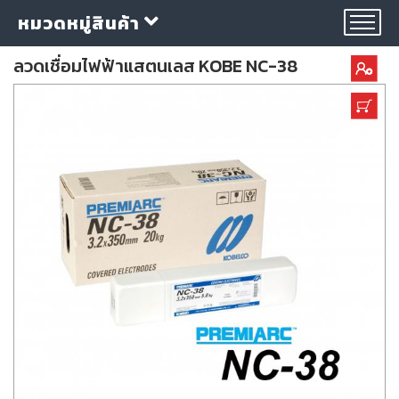
หมวดหมู่สินค้า
ลวดเชื่อมไฟฟ้าแสตนเลส KOBE NC-38
กลุ่ม
ลวด
เชื่อม
ใบ
ตัด
ใบ
เจียร
อุปกรณ์
เชื่อม