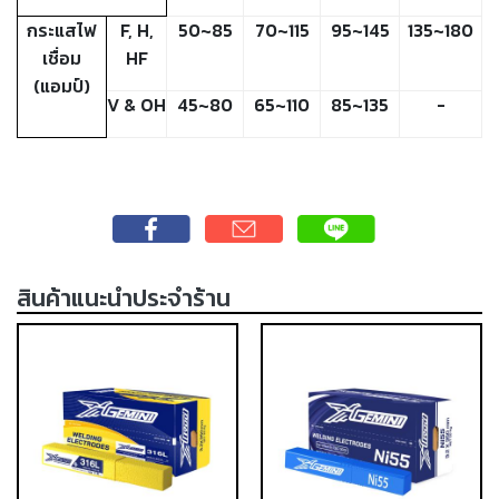
เชื่อม
กระแสไฟ
F, H,
50~85
70~115
95~145
135~180
ส
เชื่อม
HF
แตน
(แอมป์)
เลส
V & OH
45~80
65~110
85~135
-
-
เชื่อม
ไฟฟ้า
(MMA)
-
เชื่อม
สินค้าแนะนำประจำร้าน
อาร์กอน
(TIG)
-
เชื่อม
ซี
โอทู
(MIG)