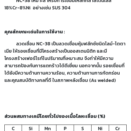
NC-38
เหมาะสำหรับการเชื่อมเหล็กกล้าสเตนเลส
เชื่อม
18%Cr-8%Ni
อย่างเช่น
SUS 304
เชื่อม
เหล็ก
คุณลักษณะเด่นในการใช้งาน
:
-
เชื่อม
ลวดเชื่อม
NC-38
เป็นลวดเชื่อมหุ้มฟลักซ์ชนิดไลม์
-
ไตตา
ไฟฟ้า
เนีย
ให้รอยเชื่อมที่มีโครงสร้างเป็นออสเตนนิติก และมี
(MMA)
โครงสร้างเฟอร์ไรท์ในปริมาณที่เหมาะสม จึงทำให้มีความ
-
สามารถป้องกันการแตกร้าวได้ดีเยี่ยม
นอกจากนั้น รอยเชื่อมที่
เชื่อม
ได้ยังมีความต้านทานความร้อน
,
ความต้านทานการกัดกร่อน
อาร์กอน
และคุณสมบัติทางกลที่ดี ในสภาพหลังเชื่อม
(As welded)
(TIG)
-
เชื่อม
ซี
โอทู
ส่วนผสมทางเคมีโดยทั่วไปของเนื้อโลหะเชื่อม
(%)
(MIG)
C
Si
Mn
P
S
Ni
Cr