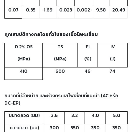
-
0.07
0.35
1.69
0.023
0.002
9.58
20.49
เชื่อม
ฟ
ลัก
ซ์
คุณสมบัติทางกลโดยทั่วไปของเนื้อโลหะเชื่อม
คอ
ลล์
0.2% OS
TS
El
IV
(FCW)
(MPa)
(MPa)
(%)
(J)
-
เชื่อม
410
600
46
74
ซับ
เม
อร์ก
(SAW)
ขนาดที่มีจำหน่าย และช่วงกระแสไฟเชื่อมที่แนะนำ
(AC
หรือ
DC-EP)
-
เชื่อม
ขนาดลวด
(
มม
)
2.6
3.2
4.0
5.0
แก๊ส
(Brazing)
ความยาว
(
มม
)
300
350
350
350