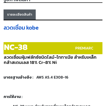
เครื่อง
ตัด
พลา
รายละเอียดสินค้า
สม่า
เครื่อง
เชื่อม
ลวดเชื่อม kobe
วัสดุ
อุปกรณ์
NC-38
เคมีภัณฑ์
PREMIARC
สำหรับ
งาน
ลวดเชื่อมหุ้มฟลักซ์ชนิดไลม์-ไททาเนีย สำหรับเหล็ก
เชื่อม
กล้าสเตนเลส 18% Cr-8% Ni
เครื่อง
มาตรฐานอ้างอิง
:
AWS A5.4 E308-16
มือ
ช่าง
กลุ่ม
การใช้งาน
:
ลวด