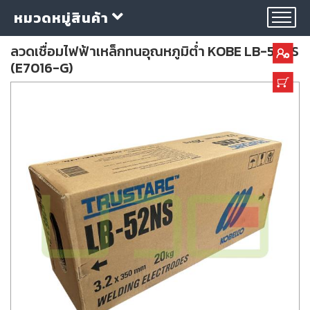
หมวดหมู่สินค้า
ลวดเชื่อมไฟฟ้าเหล็กทนอุณหภูมิต่ำ KOBE LB-52NS
(E7016-G)
กลุ่ม
ลวด
เชื่อม
ใบ
ตัด
ใบ
เจียร
อุปกรณ์
เชื่อม