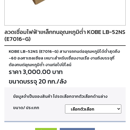
ตัด
เผา
แก๊ส
ลวดเชื่อมไฟฟ้าเหล็กทนอุณหภูมิต่ำ KOBE LB-52NS
ท่อ
บรรจุ
(E7016-G)
ก๊าซ
และ
KOBE LB-52NS (E7016-G) สามารถทนต่ออุณหภูมิได้ต่ำสุดถึง
วาล์ว
-60 องศาเซลเซียล เหมาะสำหรับเชื่อมงานเรือ งานถังบรรจุที่
ต้องทนต่อุณหภูมิต่ำ งานท่อไปป์ไลน์
ราคา 3,000.00 บาท
เครื่อง
เชื่อม
ขนาดบรรจุ 20 กก./ลัง
และ
เครื่อง
ตัด
ข้อมูลจำเป็นของสินค้า โปรดเลือกจากตัวเลือกด้านล่าง
พลา
สม่า
ขนาด/ ประเภท
อะไหล่
สิ้น
เปลือง