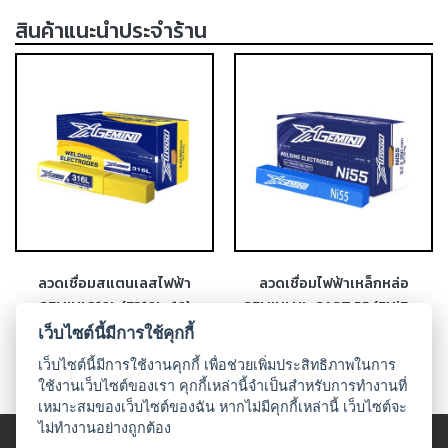
-
สินค้าแนะนำประจำร้าน
เชื่อม
ฟ
ลัก
ซ์
คอ
ลล์
(FCW)
-
เชื่อม
ซับ
เม
ลวดเชื่อมสแตนเลสไฟฟ้า
ลวดเชื่อมไฟฟ้าเหล็กหล่อ
อร์ก
GEMINI 316L (E316L-16)
GEMINI NI-CAST 55 (ENiFe-
(SAW)
CI)
เว็บไซต์นี้มีการใช้คุกกี้
-
เว็บไซต์นี้มีการใช้งานคุกกี้ เพื่อช่วยเพิ่มประสิทธิภาพในการ
เชื่อม
ใช้งานเว็บไซต์ของเรา คุกกี้เหล่านี้จำเป็นสำหรับการทำงานที่
แก๊ส
เหมาะสมของเว็บไซต์ของฉัน หากไม่มีคุกกี้เหล่านี้ เว็บไซต์จะ
(Brazing)
ไม่ทำงานอย่างถูกต้อง