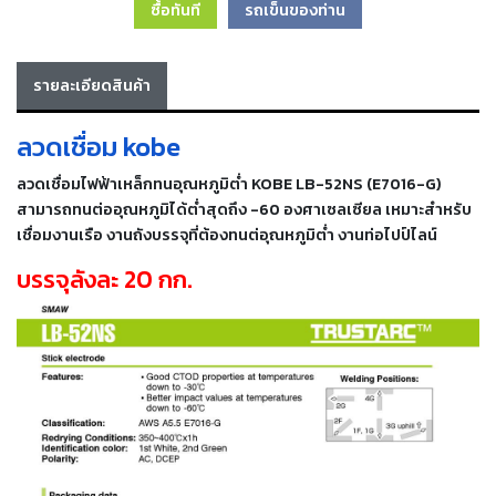
ซื้อทันที
รถเข็นของท่าน
เครื่อง
ตัด
พลา
สม่า
รายละเอียดสินค้า
เครื่อง
เชื่อม
ลวดเชื่อม kobe
วัสดุ
ลวดเชื่อมไฟฟ้าเหล็กทนอุณหภูมิต่ำ KOBE LB-52NS (E7016-G)
อุปกรณ์
สามารถทนต่ออุณหภูมิได้ต่ำสุดถึง -60 องศาเซลเซียล เหมาะสำหรับ
เคมีภัณฑ์
เชื่อมงานเรือ งานถังบรรจุที่ต้องทนต่อุณหภูมิต่ำ งานท่อไปป์ไลน์
สำหรับ
งาน
บรรจุลังละ 20 กก.
เชื่อม
เครื่อง
มือ
ช่าง
กลุ่ม
ลวด