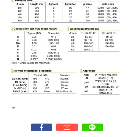
เชื่อม
เชื่อม
เหล็ก
-
เชื่อม
ไฟฟ้า
(MMA)
-
เชื่อม
อาร์กอน
(TIG)
-
เชื่อม
ซี
โอทู
(MIG)