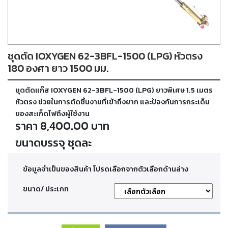
ตัด
เผา
แก๊ส
ชุดตัด IOXYGEN 62-3BFL-1500 (LPG) หัวตรง
ท่อ
บรรจุ
180 องศา ยาว 1500 มม.
ก๊าซ
และ
ชุดตัดแก๊ส IOXYGEN 62-3BFL-1500 (LPG) ยาวพิเศษ 1.5 เมตร
วาล์ว
หัวตรง ช่วยในการตัดชิ้นงานที่เข้าถึงยาก และป้องกันการกระเด็น
ของสะเก็ดไฟถึงผู้ใช้งาน
ราคา 8,400.00 บาท
เครื่อง
เชื่อม
ขนาดบรรจุ ชุดละ
และ
เครื่อง
ตัด
ข้อมูลจำเป็นของสินค้า โปรดเลือกจากตัวเลือกด้านล่าง
พลา
สม่า
ขนาด/ ประเภท
อะไหล่
สิ้น
เปลือง