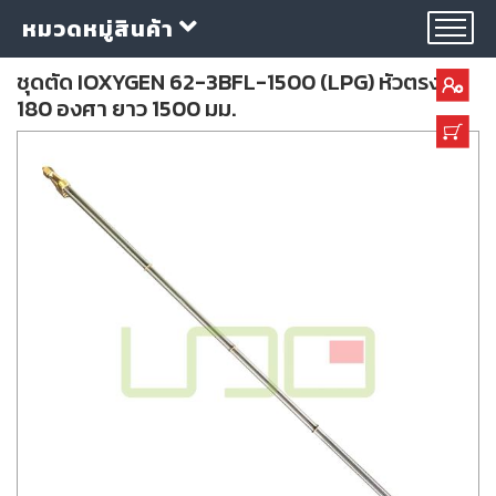
หมวดหมู่สินค้า
ชุดตัด IOXYGEN 62-3BFL-1500 (LPG) หัวตรง
180 องศา ยาว 1500 มม.
กลุ่ม
ลวด
เชื่อม
ใบ
ตัด
ใบ
เจียร
อุปกรณ์
เชื่อม