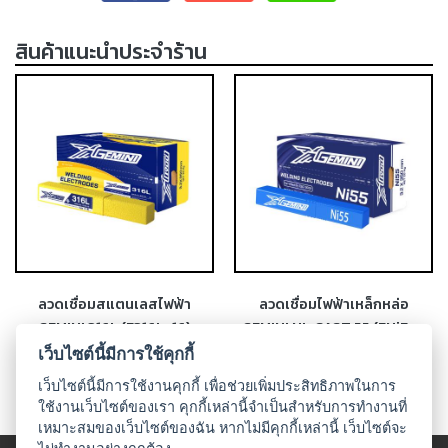
-
เชื่อม
สินค้าแนะนำประจำร้าน
ฟ
ลัก
ซ์
คอ
ลล์
(FCW)
-
เชื่อม
ซับ
เม
อร์ก
ลวดเชื่อมสแตนเลสไฟฟ้า
ลวดเชื่อมไฟฟ้าเหล็กหล่อ
(SAW)
GEMINI 316L (E316L-16)
GEMINI NI-CAST 55 (ENiFe-
CI)
เว็บไซต์นี้มีการใช้คุกกี้
-
เชื่อม
เว็บไซต์นี้มีการใช้งานคุกกี้ เพื่อช่วยเพิ่มประสิทธิภาพในการ
แก๊ส
ใช้งานเว็บไซต์ของเรา คุกกี้เหล่านี้จำเป็นสำหรับการทำงานที่
(Brazing)
เหมาะสมของเว็บไซต์ของฉัน หากไม่มีคุกกี้เหล่านี้ เว็บไซต์จะ