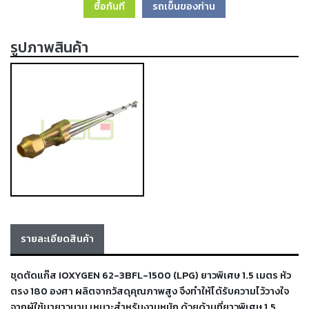
ซื้อทันที
รถเข็นของท่าน
เครื่อง
ตัด
พลา
รูปภาพสินค้า
สม่า
เครื่อง
เชื่อม
วัสดุ
อุปกรณ์
เคมีภัณฑ์
สำหรับ
งาน
เชื่อม
เครื่อง
มือ
รายละเอียดสินค้า
ช่าง
กลุ่ม
ชุดตัดแก๊ส IOXYGEN 62-3BFL-1500 (LPG) ยาวพิเศษ 1.5 เมตร หัว
ตรง 180 องศา
ผลิตจากวัสดุคุณภาพสูง จึงทำให้ได้รับความไว้วางใจ
ลวด
จากผู้ใช้มายาวนาน เหมาะสำหรับงานหนัก ด้วยด้ามที่ยาวพิเศษ 1.5