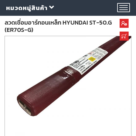
หมวดหมู่สินค้า
ลวดเชื่อมอาร์กอนเหล็ก HYUNDAI ST-50.G
(ER70S-G)
กลุ่ม
ลวด
เชื่อม
ใบ
ตัด
ใบ
เจียร
อุปกรณ์
เชื่อม