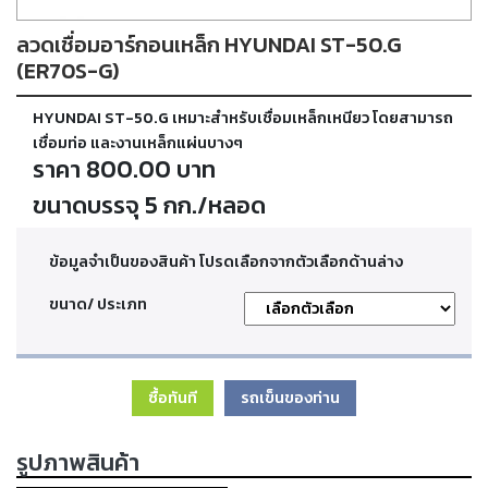
ตัด
เผา
ลวดเชื่อมอาร์กอนเหล็ก HYUNDAI ST-50.G
แก๊ส
(ER70S-G)
HYUNDAI ST-50.G เหมาะสำหรับเชื่อมเหล็กเหนียว โดยสามารถ
ท่อ
บรรจุ
เชื่อมท่อ และงานเหล็กแผ่นบางๆ
ก๊าซ
ราคา 800.00 บาท
และ
วาล์ว
ขนาดบรรจุ 5 กก./หลอด
ข้อมูลจำเป็นของสินค้า โปรดเลือกจากตัวเลือกด้านล่าง
เครื่อง
เชื่อม
ขนาด/ ประเภท
และ
เครื่อง
ตัด
พลา
สม่า
ซื้อทันที
รถเข็นของท่าน
อะไหล่
รูปภาพสินค้า
สิ้น
เปลือง