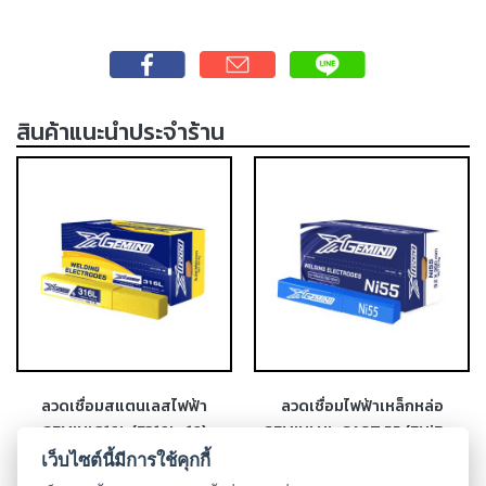
-
เชื่อม
ฟ
ลัก
ซ์
สินค้าแนะนำประจำร้าน
คอ
ลล์
(FCW)
-
เชื่อม
ซับ
เม
อร์ก
(SAW)
-
ลวดเชื่อมสแตนเลสไฟฟ้า
ลวดเชื่อมไฟฟ้าเหล็กหล่อ
เชื่อม
GEMINI 316L (E316L-16)
GEMINI NI-CAST 55 (ENiFe-
แก๊ส
CI)
เว็บไซต์นี้มีการใช้คุกกี้
(Brazing)