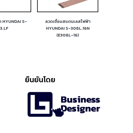
้า HYUNDAI S-
ลวดเชื่อมสแตนเลสไฟฟ้า
ลวดเชื่อม
3.LF
HYUNDAI S-308L.16N
HYUNDAI S-31
(E308L-16)
ยืนยันโดย