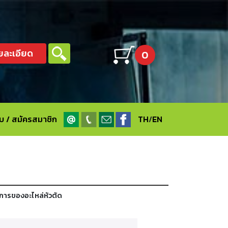
ยละเอียด
0
ะบบ / สมัครสมาชิก
TH
/
EN
ยุการของอะไหล่หัวตัด