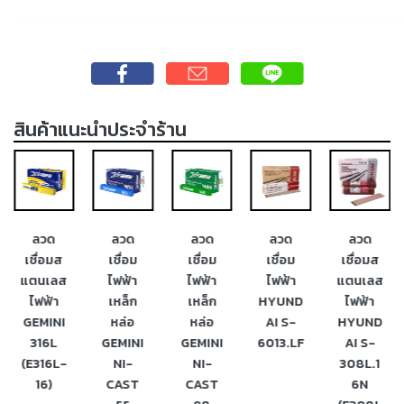
-
เชื่อม
ฟ
ลัก
ซ์
สินค้าแนะนำประจำร้าน
คอ
ลล์
(FCW)
-
เชื่อม
ลวด
ลวด
ลวด
ลวด
ลวด
ซับ
เชื่อมส
เชื่อม
เชื่อม
เชื่อม
เชื่อมส
เม
แตนเลส
ไฟฟ้า
ไฟฟ้า
ไฟฟ้า
แตนเลส
อร์ก
ไฟฟ้า
เหล็ก
เหล็ก
HYUND
ไฟฟ้า
(SAW)
GEMINI
หล่อ
หล่อ
AI S-
HYUND
316L
GEMINI
GEMINI
6013.LF
AI S-
เชื่อ
(E316L-
NI-
NI-
308L.1
มอ
ลู
16)
CAST
CAST
6N
มิ