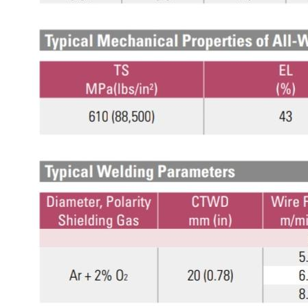
เชื่อม
ส
แตน
เลส
-
เชื่อม
ไฟฟ้า
(MMA)
-
เชื่อม
อาร์กอน
(TIG)
-
เชื่อม
ซี
โอทู
(MIG)