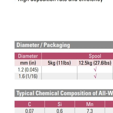
-
เชื่อม
ฟ
ลัก
ซ์
คอ
ลล์
(FCW)
-
เชื่อม
ซับ
เม
อร์ก
(SAW)
-
เชื่อม
แก๊ส
(Brazing)