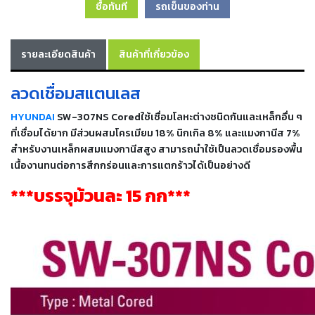
ซื้อทันที
รถเข็นของท่าน
เครื่อง
ตัด
พลา
สม่า
รายละเอียดสินค้า
สินค้าที่เกี่ยวข้อง
เครื่อง
เชื่อม
ลวดเชื่อมสแตนเลส
วัสดุ
HYUNDAI
SW-307NS Coredใช้เชื่อมโลหะต่างชนิดกันและเหล็กอื่น ๆ
อุปกรณ์
ที่เชื่อมได้ยาก มีส่วนผสมโครเมียม 18% นิกเกิล 8% และแมงกานีส 7%
เคมีภัณฑ์
สำหรับงานเหล็กผสมแมงกานีสสูง สามารถนำใช้เป็นลวดเชื่อมรองพื้น
สำหรับ
งาน
เนื้องานทนต่อการสึกกร่อนและการแตกร้าวได้เป็นอย่างดี
เชื่อม
***บรรจุม้วนละ 15 กก***
เครื่อง
มือ
ช่าง
กลุ่ม
ลวด