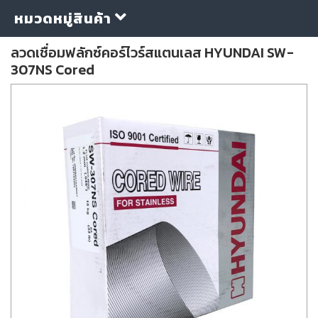
หมวดหมู่สินค้า
ลวดเชื่อมฟลักซ์คอร์ไวร์สแตนเลส HYUNDAI SW-
307NS Cored
กลุ่ม
ลวด
เชื่อม
ใบ
ตัด
ใบ
เจียร
อุปกรณ์
เชื่อม