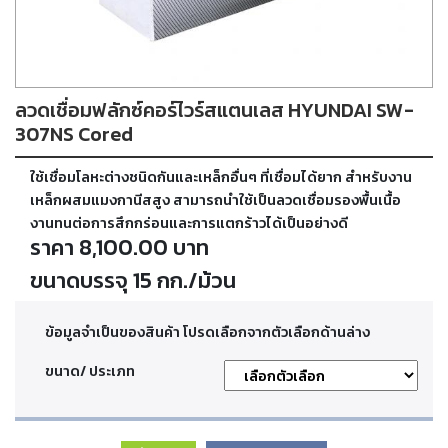
ตัด
เผา
แก๊ส
ลวดเชื่อมฟลักซ์คอร์ไวร์สแตนเลส HYUNDAI SW-
ท่อ
บรรจุ
307NS Cored
ก๊าซ
และ
ใช้เชื่อมโลหะต่างชนิดกันและเหล็กอื่นๆ ที่เชื่อมได้ยาก สำหรับงาน
วาล์ว
เหล็กผสมแมงกานีสสูง สามารถนำใช้เป็นลวดเชื่อมรองพื้นเนื้อ
งานทนต่อการสึกกร่อนและการแตกร้าวได้เป็นอย่างดี
ราคา 8,100.00 บาท
เครื่อง
เชื่อม
ขนาดบรรจุ 15 กก./ม้วน
และ
เครื่อง
ตัด
ข้อมูลจำเป็นของสินค้า โปรดเลือกจากตัวเลือกด้านล่าง
พลา
สม่า
ขนาด/ ประเภท
อะไหล่
สิ้น
เปลือง