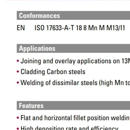
เชื่อม
เชื่อม
เหล็ก
-
เชื่อม
ไฟฟ้า
(MMA)
-
เชื่อม
อาร์กอน
(TIG)
-
เชื่อม
ซี
โอทู
(MIG)