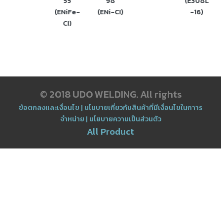
55
98
(E308L
เนียม
(ENiFe-
(ENi-CI)
-16)
CI)
-
เชื่อม
ไฟฟ้า
(MMA)
-
© 2018 UDO WELDING. All rights
เชื่อม
อาร์กอน
ข้อตกลงและเงื่อนไข
|
นโนบายเกี่ยวกับสินค้าที่มีเงื่อนไขในกาาร
(TIG)
จำหน่าย
|
นโยบายความเป็นส่วนตัว
All Product
-
เชื่อม
ซี
โอทู
(MIG)
-
เชื่อม