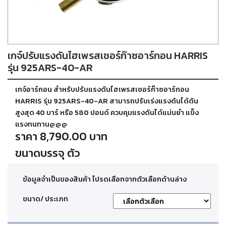
ตัด
เผา
แก๊ส
เกจ์ปรับแรงดันไฮเพรสเชอร์ก๊าซอาร์กอน HARRIS
ท่อ
บรรจุ
รุ่น 925ARS-40-AR
ก๊าซ
และ
เกจ์อาร์กอน สำหรับปรับแรงดันไฮเพรสเชอร์ก๊าซอาร์กอน
วาล์ว
HARRIS รุ่น 925ARS-40-AR สามารถปรับเร่งแรงดันได้ดัน
สูงสุด 40 บาร์ หรือ 580 ปอนด์ ควบคุมแรงดันได้แม่นยำ แข็ง
แรงทนทาน@@@
เครื่อง
ราคา 8,790.00 บาท
เชื่อม
และ
ขนาดบรรจุ ตัว
เครื่อง
ตัด
พลา
สม่า
ข้อมูลจำเป็นของสินค้า โปรดเลือกจากตัวเลือกด้านล่าง
ขนาด/ ประเภท
อะไหล่
สิ้น
เปลือง