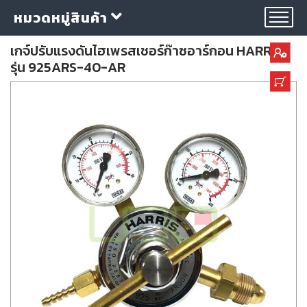
หมวดหมู่สินค้า
เกจ์ปรับแรงดันไฮเพรสเชอร์ก๊าซอาร์กอน HARRIS
รุ่น 925ARS-40-AR
กลุ่ม
ลวด
เชื่อม
ใบ
ตัด
ใบ
เจียร
อุปกรณ์
เชื่อม