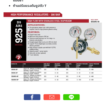
แม่นยำ
-
ก้านปรับแรงดันรูปตัว T
เชื่อม
ฟ
ลัก
ซ์
คอ
ลล์
(FCW)
-
เชื่อม
ซับ
เม
อร์ก
(SAW)
-
เชื่อม
แก๊ส
(Brazing)