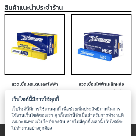
สินค้าแนะนำประจำร้าน
เชื่อม
ส
แตน
เลส
-
เชื่อม
ไฟฟ้า
(MMA)
-
เชื่อม
ลวดเชื่อมสแตนเลสไฟฟ้า
ลวดเชื่อมไฟฟ้าเหล็กหล่อ
อาร์กอน
GEMINI 316L (E316L-16)
GEMINI NI-CAST 55 (ENiFe-
(TIG)
CI)
เว็บไซต์นี้มีการใช้คุกกี้
-
เว็บไซต์นี้มีการใช้งานคุกกี้ เพื่อช่วยเพิ่มประสิทธิภาพในการ
เชื่อม
ใช้งานเว็บไซต์ของเรา คุกกี้เหล่านี้จำเป็นสำหรับการทำงานที่
ซี
เหมาะสมของเว็บไซต์ของฉัน หากไม่มีคุกกี้เหล่านี้ เว็บไซต์จะ
โอทู
ไม่ทำงานอย่างถูกต้อง
(MIG)
© 2018 UDO WELDING. All rights