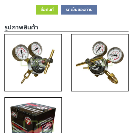
เครื่อง
ซื้อทันที
รถเข็นของท่าน
ตัด
พลา
สม่า
รูปภาพสินค้า
เครื่อง
เชื่อม
วัสดุ
อุปกรณ์
เคมีภัณฑ์
สำหรับ
งาน
เชื่อม
เครื่อง
มือ
ช่าง
กลุ่ม
ลวด