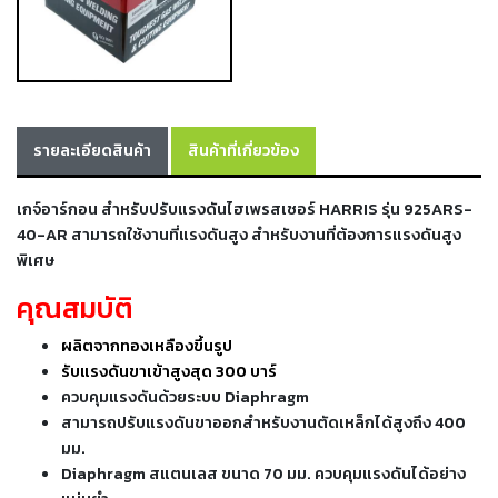
เชื่อม
เชื่อม
เหล็ก
-
เชื่อม
รายละเอียดสินค้า
สินค้าที่เกี่ยวข้อง
ไฟฟ้า
(MMA)
เกจ์อาร์กอน สำหรับปรับแรงดันไฮเพรสเชอร์ HARRIS รุ่น 925ARS-
40-AR สามารถใช้งานที่แรงดันสูง สำหรับงานที่ต้องการแรงดันสูง
-
พิเศษ
เชื่อม
อาร์กอน
คุณสมบัติ
(TIG)
ผลิตจากทองเหลืองขึ้นรูป
-
รับแรงดันขาเข้าสูงสุด 300 บาร์
เชื่อม
ควบคุมแรงดันด้วยระบบ Diaphragm
ซี
สามารถปรับแรงดันขาออกสำหรับงานตัดเหล็กได้สูงถึง 400
โอทู
มม.
(MIG)
Diaphragm สแตนเลส ขนาด 70 มม. ควบคุมแรงดันได้อย่าง