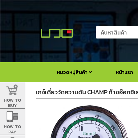
หมวดหมู่สินค้า
หน้าแรก
เกจ์เดี่ยววัดความดัน CHAMP ก๊าซอ๊อกซิเย่
HOW TO
BUY
HOW TO
PAY