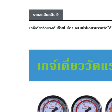
รายละเอียดสินค้า
เกจ์เดี่ยววัดแรงดันก๊าซไนโตรเจน หน้าปัดสามารถวัดได