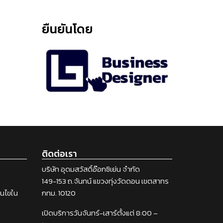
ยืนยันโดย
ติดต่อเรา
บริษัท อุดมสวัสดิ์อ๊อกซิเย่น จำกัด
149-153 ถ.จันทน์ แขวงทุ่งวัดดอน เขตสาทร
่อนไขใน
กทม. 10120
เปิดบริการวันจันทร์-เสาร์ตั้งแต่ 8:00 –