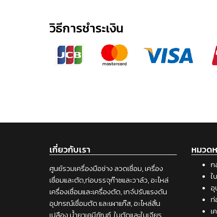
วิธีการชำระเงิน
เกี่ยวกับเรา
หมวดหม
กล
ศูนย์รวมเครื่องมือช่าง ลวดเชื่อม, เครื่อง
ใบ
เชื่อมและตัด,ท่อบรรจุก๊าซและวาล์ว, อะไหล่
อุ
เครื่องเชื่อมและเครื่องตัด, เกจ์ปรับแรงดัน
ท่
อุปกรณ์เชื่อมตัด และเผาแก๊ส, อะไหล่สิ้น
เค
เปลือง น้ำยาเคมีภัณฑ์, ใบตัดและใบเจียร