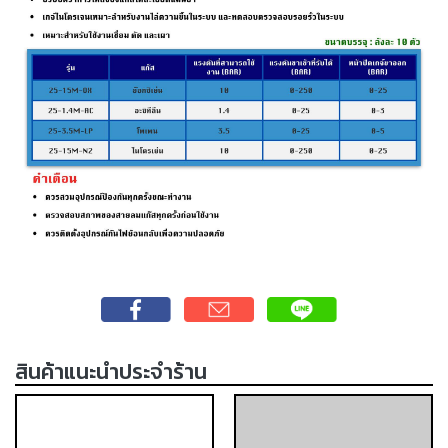
เชื่อม
เชื่อม
เหล็ก
-
เชื่อม
ไฟฟ้า
(MMA)
-
เชื่อม
อาร์กอน
(TIG)
-
เชื่อม
สินค้าแนะนำประจำร้าน
ซี
โอทู
(MIG)