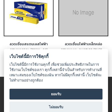
-
เชื่อม
ฟ
ลัก
ซ์
คอ
ลล์
(FCW)
ลวดเชื่อมสแตนเลสไฟฟ้า
ลวดเชื่อมไฟฟ้าเหล็กหล่อ
GEMINI 316L (E316L-16)
GEMINI NI-CAST 55 (ENiFe-
-
CI)
เว็บไซต์นี้มีการใช้คุกกี้
เชื่อม
ซับ
เว็บไซต์นี้มีการใช้งานคุกกี้ เพื่อช่วยเพิ่มประสิทธิภาพในการ
เม
ใช้งานเว็บไซต์ของเรา คุกกี้เหล่านี้จำเป็นสำหรับการทำงานที่
อร์ก
เหมาะสมของเว็บไซต์ของฉัน หากไม่มีคุกกี้เหล่านี้ เว็บไซต์จะ
(SAW)
ไม่ทำงานอย่างถูกต้อง
© 2018 UDO WELDING. All rights
-
ข้อตกลงและเงื่อนไข
|
นโนบายเกี่ยวกับสินค้าที่มีเงื่อนไขในกาาร
ยอมรับ
เชื่อม
จำหน่าย
|
นโยบายความเป็นส่วนตัว
แก๊ส
All Product
(Brazing)
ไม่ยอมรับ