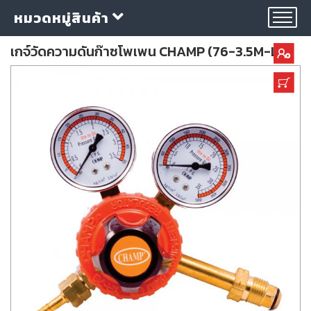
หมวดหมู่สินค้า
เกจ์วัดความดันก๊าซโพเพน CHAMP (76-3.5M-LP)
กลุ่ม
ลวด
เชื่อม
ใบ
ตัด
ใบ
เจียร
อุปกรณ์
เชื่อม