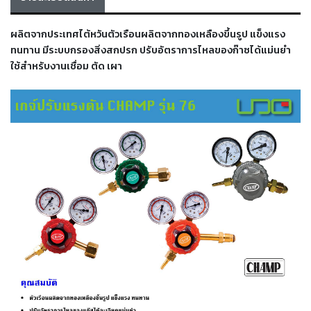
เครื่อง
ตัด
ผลิตจากประเทศไต้หวันตัวเรือนผลิตจากทองเหลืองขึ้นรูป แข็งแรง
พลา
สม่า
ทนทาน มีระบบกรองสิ่งสกปรก ปรับอัตราการไหลของก๊าซได้แม่นยำ
เครื่อง
ใช้สำหรับงานเชื่อม ตัด เผา
เชื่อม
วัสดุ
อุปกรณ์
เคมีภัณฑ์
สำหรับ
งาน
เชื่อม
เครื่อง
มือ
ช่าง
กลุ่ม
ลวด