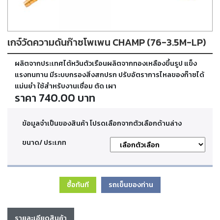
ตัด
เผา
แก๊ส
เกจ์วัดความดันก๊าซโพเพน CHAMP (76-3.5M-LP)
ท่อ
ผลิตจากประเทศไต้หวันตัวเรือนผลิตจากทองเหลืองขึ้นรูป แข็ง
บรรจุ
ก๊าซ
แรงทนทาน มีระบบกรองสิ่งสกปรก ปรับอัตราการไหลของก๊าซได้
และ
แม่นยำ ใช้สำหรับงานเชื่อม ตัด เผา
วาล์ว
ราคา 740.00 บาท
เครื่อง
ข้อมูลจำเป็นของสินค้า โปรดเลือกจากตัวเลือกด้านล่าง
เชื่อม
และ
ขนาด/ ประเภท
เครื่อง
ตัด
พลา
สม่า
ซื้อทันที
รถเข็นของท่าน
อะไหล่
สิ้น
รายละเอียดสินค้า
เปลือง