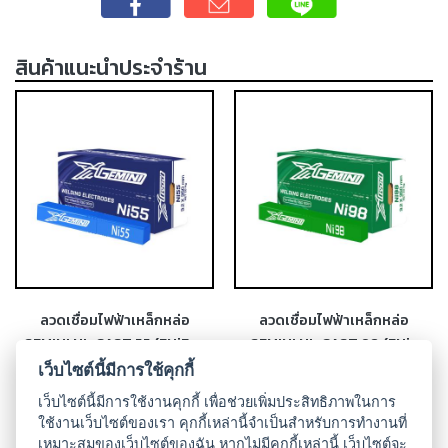
-
เชื่อม
สินค้าแนะนำประจำร้าน
ฟ
ลัก
ซ์
คอ
ลล์
(FCW)
-
เชื่อม
ซับ
เม
อร์ก
ลวดเชื่อมไฟฟ้าเหล็กหล่อ
ลวดเชื่อมไฟฟ้าเหล็กหล่อ
(SAW)
GEMINI NI-CAST 55 (ENiFe-
GEMINI NI-CAST 98 (ENi-
CI)
CI)
เว็บไซต์นี้มีการใช้คุกกี้
เชื่อ
มอ
เว็บไซต์นี้มีการใช้งานคุกกี้ เพื่อช่วยเพิ่มประสิทธิภาพในการ
ใช้งานเว็บไซต์ของเรา คุกกี้เหล่านี้จำเป็นสำหรับการทำงานที่
ลู
เหมาะสมของเว็บไซต์ของฉัน หากไม่มีคุกกี้เหล่านี้ เว็บไซต์จะ
มิ