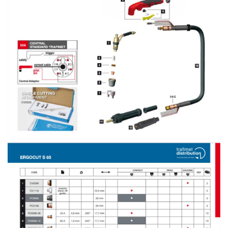
-
เชื่อม
ฟ
ลัก
ซ์
คอ
ลล์
(FCW)
-
เชื่อม
ซับ
เม
อร์ก
(SAW)
-
เชื่อม
แก๊ส
(Brazing)