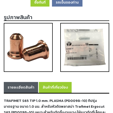
ซื้อทันที
รถเข็นของท่าน
เครื่อง
ตัด
พลา
รูปภาพสินค้า
สม่า
เครื่อง
เชื่อม
วัสดุ
อุปกรณ์
เคมีภัณฑ์
สำหรับ
งาน
เชื่อม
เครื่อง
มือ
รายละเอียดสินค้า
สินค้าที่เกี่ยวข้อง
ช่าง
กลุ่ม
TRAFIMET S65 TIP 1.0 mm. PLASMA (PD0098-10) ทิปรุ่น
มาตรฐาน ขนาด 1.0 มม. สำหรับหัวตัดพลาสม่า Trafimet Ergocut
ลวด
S65 (PD0098-10) เหมาะสำหรับตัดชิ้นงานบาง ให้แนวตัดที่เล็กและ