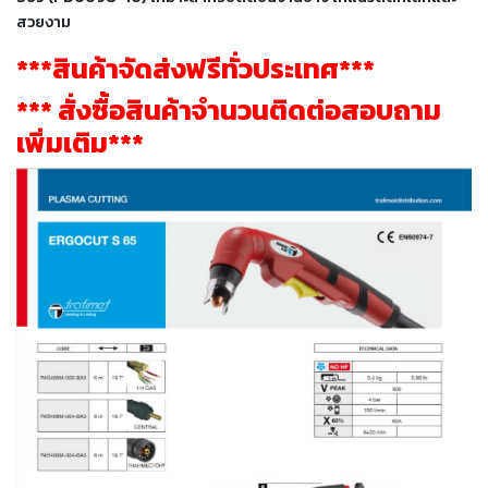
เชื่อม
สวยงาม
เชื่อม
***สินค้าจัดส่งฟรีทั่วประเทศ***
เหล็ก
*** สั่งซื้อสินค้าจำนวนติดต่อสอบถาม
-
เพิ่มเติม***
เชื่อม
ไฟฟ้า
(MMA)
-
เชื่อม
อาร์กอน
(TIG)
-
เชื่อม
ซี
โอทู
(MIG)