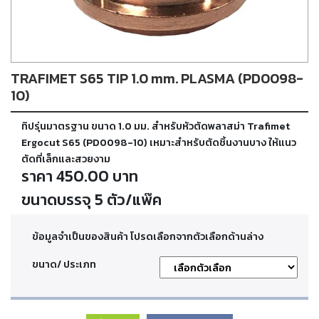
ตัด
เผา
แก๊ส
TRAFIMET S65 TIP 1.0 mm. PLASMA (PD0098-
ท่อ
บรรจุ
10)
ก๊าซ
และ
ทิปรุ่นมาตรฐาน ขนาด 1.0 มม. สำหรับหัวตัดพลาสม่า Trafimet
วาล์ว
Ergocut S65 (PD0098-10) เหมาะสำหรับตัดชิ้นงานบาง ให้แนว
ตัดที่เล็กและสวยงาม
ราคา 450.00 บาท
เครื่อง
เชื่อม
ขนาดบรรจุ 5 ตัว/แพ๊ค
และ
เครื่อง
ตัด
ข้อมูลจำเป็นของสินค้า โปรดเลือกจากตัวเลือกด้านล่าง
พลา
สม่า
ขนาด/ ประเภท
อะไหล่
สิ้น
เปลือง