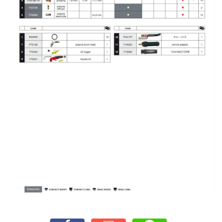
เชื่อม
ส
แตน
เลส
-
เชื่อม
ไฟฟ้า
(MMA)
-
เชื่อม
อาร์กอน
(TIG)
-
เชื่อม
ซี
โอทู
(MIG)