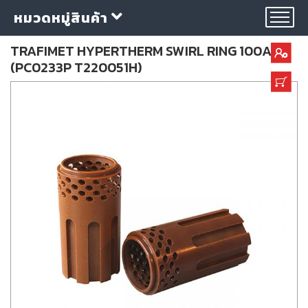
หมวดหมู่สินค้า
TRAFIMET HYPERTHERM SWIRL RING 100A
(PC0233P T220051H)
กลุ่ม
ลวด
เชื่อม
ใบ
ตัด
ใบ
เจียร
อุปกรณ์
เชื่อม