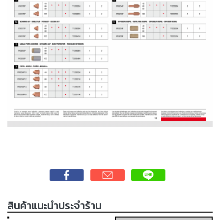
-
เชื่อม
ฟ
ลัก
ซ์
คอ
ลล์
(FCW)
-
เชื่อม
ซับ
เม
อร์ก
(SAW)
-
เชื่อม
แก๊ส
สินค้าแนะนำประจำร้าน
(Brazing)