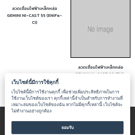
เชื่อม
ส
แตน
เลส
-
เชื่อม
ไฟฟ้า
(MMA)
ลวดเชื่อมไฟฟ้าเหล็กหล่อ
ลวดเชื่อมไฟฟ้าเหล็กหล่อ
-
GEMINI NI-CAST 55 (ENiFe-
GEMINI NI-CAST 98 (ENi-
เชื่อม
CI)
CI)
เว็บไซต์นี้มีการใช้คุกกี้
อาร์กอน
(TIG)
เว็บไซต์นี้มีการใช้งานคุกกี้ เพื่อช่วยเพิ่มประสิทธิภาพในการ
ใช้งานเว็บไซต์ของเรา คุกกี้เหล่านี้จำเป็นสำหรับการทำงานที่
-
เหมาะสมของเว็บไซต์ของฉัน หากไม่มีคุกกี้เหล่านี้ เว็บไซต์จะ
ไม่ทำงานอย่างถูกต้อง
เชื่อม
© 2018 UDO WELDING. All rights
ซี
โอทู
ข้อตกลงและเงื่อนไข
|
นโนบายเกี่ยวกับสินค้าที่มีเงื่อนไขในกาาร
ยอมรับ
(MIG)
จำหน่าย
|
นโยบายความเป็นส่วนตัว