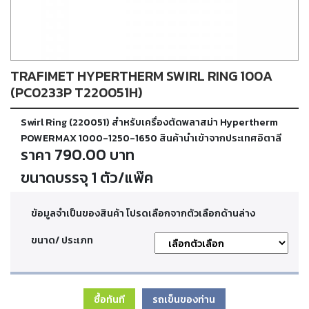
ตัด
เผา
แก๊ส
TRAFIMET HYPERTHERM SWIRL RING 100A
ท่อ
บรรจุ
(PC0233P T220051H)
ก๊าซ
และ
Swirl Ring (220051) สำหรับเครื่องตัดพลาสม่า Hypertherm
วาล์ว
POWERMAX 1000-1250-1650 สินค้านำเข้าจากประเทศอิตาลี
ราคา 790.00 บาท
เครื่อง
ขนาดบรรจุ 1 ตัว/แพ๊ค
เชื่อม
และ
เครื่อง
ข้อมูลจำเป็นของสินค้า โปรดเลือกจากตัวเลือกด้านล่าง
ตัด
พลา
ขนาด/ ประเภท
สม่า
อะไหล่
สิ้น
ซื้อทันที
รถเข็นของท่าน
เปลือง