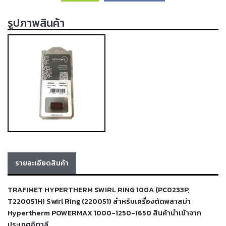
เครื่อง
ตัด
รูปภาพสินค้า
พลา
สม่า
เครื่อง
เชื่อม
วัสดุ
อุปกรณ์
เคมีภัณฑ์
สำหรับ
งาน
เชื่อม
เครื่อง
รายละเอียดสินค้า
มือ
ช่าง
TRAFIMET HYPERTHERM SWIRL RING 100A (PC0233P,
กลุ่ม
T220051H) Swirl Ring (220051) สำหรับเครื่องตัดพลาสม่า
Hypertherm POWERMAX 1000-1250-1650 สินค้านำเข้าจาก
ลวด
ประเทศอิตาลี