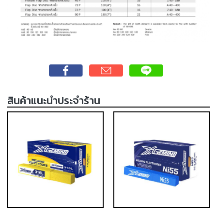
-
เชื่อม
ฟ
ลัก
ซ์
คอ
ลล์
(FCW)
สินค้าแนะนำประจำร้าน
-
เชื่อม
ซับ
เม
อร์ก
(SAW)
-
เชื่อม
แก๊ส
(Brazing)