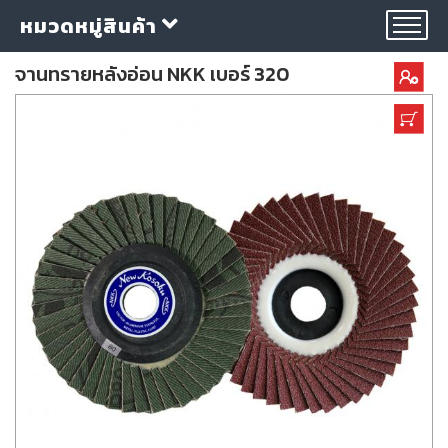
หมวดหมู่สินค้า
จานทรายหลังอ่อน NKK เบอร์ 320
กลุ่ม
ลวด
เชื่อม
ใบ
ตัด
ใบ
เจียร
อุปกรณ์
เชื่อม