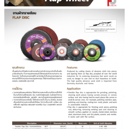
เชื่อม
เชื่อม
เหล็ก
-
เชื่อม
ไฟฟ้า
(MMA)
-
เชื่อม
อาร์กอน
(TIG)
-
เชื่อม
ซี
โอทู
(MIG)