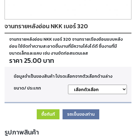
ตัด
เผา
แก๊ส
จานทรายหลังอ่อน NKK เบอร์ 320
ท่อ
จานทรายหลังอ่อน NKK เบอร์ 320 จานทรายเรียงซ้อนแบบหลัง
บรรจุ
ก๊าซ
อ่อน ใช้ขัดทำความสะอาดชิ้นงานที่มีความโค้งได้ดี ชิ้นงานที่มี
และ
ขนาดเล็กและแคบ เช่น งานขัดท่อสแตนเลส
วาล์ว
ราคา 25.00 บาท
เครื่อง
ข้อมูลจำเป็นของสินค้า โปรดเลือกจากตัวเลือกด้านล่าง
เชื่อม
และ
ขนาด/ ประเภท
เครื่อง
ตัด
พลา
สม่า
ซื้อทันที
รถเข็นของท่าน
อะไหล่
รูปภาพสินค้า
สิ้น
เปลือง