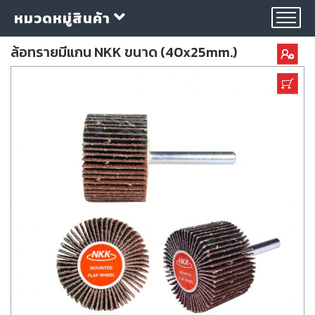
หมวดหมู่สินค้า
ล้อทรายมีแกน NKK ขนาด (40x25mm.)
กลุ่ม
ลวด
เชื่อม
ใบ
ตัด
ใบ
เจียร
อุปกรณ์
เชื่อม