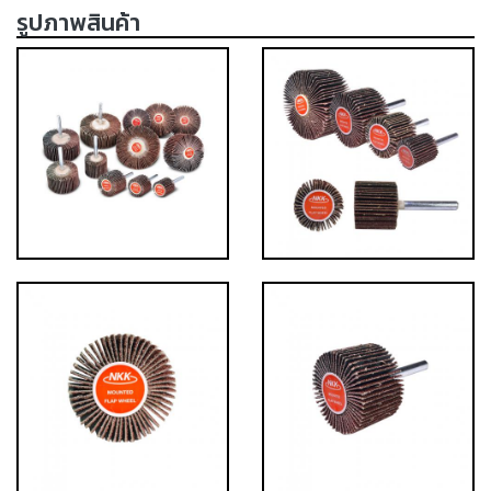
รูปภาพสินค้า
เครื่อง
ตัด
พลา
สม่า
เครื่อง
เชื่อม
วัสดุ
อุปกรณ์
เคมีภัณฑ์
สำหรับ
งาน
เชื่อม
เครื่อง
มือ
ช่าง
กลุ่ม
ลวด