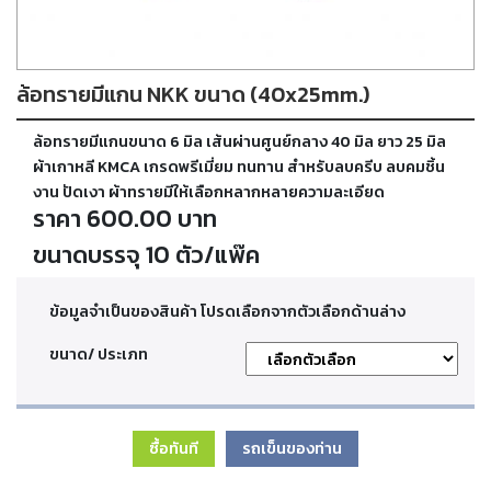
ตัด
เผา
แก๊ส
ล้อทรายมีแกน NKK ขนาด (40x25mm.)
ท่อ
ล้อทรายมีแกนขนาด 6 มิล เส้นผ่านศูนย์กลาง 40 มิล ยาว 25 มิล
บรรจุ
ก๊าซ
ผ้าเกาหลี KMCA เกรดพรีเมี่ยม ทนทาน สำหรับลบครีบ ลบคมชิ้น
และ
งาน ปัดเงา ผ้าทรายมีให้เลือกหลากหลายความละเอียด
วาล์ว
ราคา 600.00 บาท
ขนาดบรรจุ 10 ตัว/แพ๊ค
เครื่อง
เชื่อม
และ
ข้อมูลจำเป็นของสินค้า โปรดเลือกจากตัวเลือกด้านล่าง
เครื่อง
ตัด
ขนาด/ ประเภท
พลา
สม่า
ซื้อทันที
รถเข็นของท่าน
อะไหล่
สิ้น
เปลือง