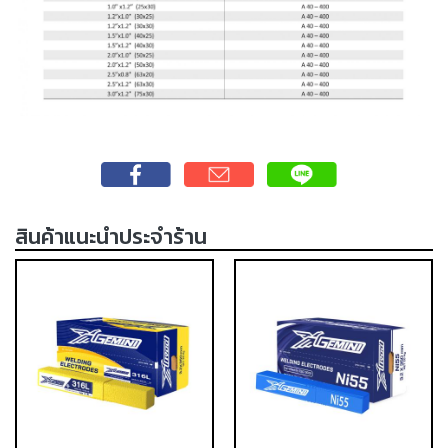
เชื่อม
ส
แตน
เลส
-
เชื่อม
ไฟฟ้า
(MMA)
สินค้าแนะนำประจำร้าน
-
เชื่อม
อาร์กอน
(TIG)
-
เชื่อม
ซี
โอทู
(MIG)