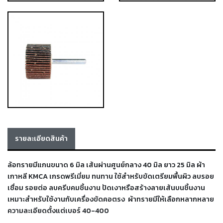
เชื่อม
เชื่อม
เหล็ก
-
เชื่อม
ไฟฟ้า
(MMA)
-
เชื่อม
อาร์กอน
รายละเอียดสินค้า
(TIG)
-
ล้อทรายมีแกนขนาด 6 มิล เส้นผ่านศูนย์กลาง 40 มิล ยาว 25 มิล ผ้า
เชื่อม
เกาหลี KMCA เกรดพรีเมี่ยม ทนทาน ใช้สำหรับขัดเตรียมพื้นผิว ลบรอย
ซี
เชื่อม รอยต่อ ลบครีบคมชิ้นงาน ปัดเงาหรือสร้างลายเส้นบนชิ้นงาน
โอทู
เหมาะสำหรับใช้งานกับเครื่องขัดคอตรง ผ้าทรายมีให้เลือกหลากหลาย
(MIG)
ความละเอียดตั้งแต่เบอร์ 40-400