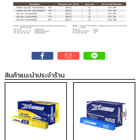
-
เชื่อม
ฟ
ลัก
ซ์
คอ
ลล์
(FCW)
-
เชื่อม
สินค้าแนะนำประจำร้าน
ซับ
เม
อร์ก
(SAW)
-
เชื่อม
แก๊ส
(Brazing)