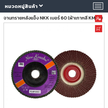
หมวดหมู่สินค้า
จานทรายหลังแข็ง NKK เบอร์ 60 (ผ้าเกาหลี KMCA)
กลุ่ม
ลวด
เชื่อม
ใบ
ตัด
ใบ
เจียร
อุปกรณ์
เชื่อม