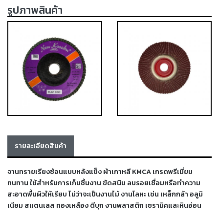
รูปภาพสินค้า
เครื่อง
ตัด
พลา
สม่า
เครื่อง
เชื่อม
วัสดุ
อุปกรณ์
เคมีภัณฑ์
สำหรับ
งาน
เชื่อม
รายละเอียดสินค้า
เครื่อง
มือ
จานทรายเรียงซ้อนแบบหลังแข็ง ผ้าเกาหลี KMCA เกรดพรีเมี่ยม
ช่าง
ทนทาน ใช้สำหรับการเก็บชิ้นงาน ขัดสนิม ลบรอยเชื่อมหรือทำความ
กลุ่ม
สะอาดพื้นผิวให้เรียบ ไม่ว่าจะเป็นงานไม้ งานโลหะ เช่น เหล็กกล้า อลูมิ
เนียม สแตนเลส ทองเหลือง ดีบุก งานพลาสติก เซรามิคและหินอ่อน
ลวด