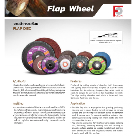
เชื่อม
เชื่อม
เหล็ก
-
เชื่อม
ไฟฟ้า
(MMA)
-
เชื่อม
อาร์กอน
(TIG)
-
เชื่อม
ซี
โอทู
(MIG)