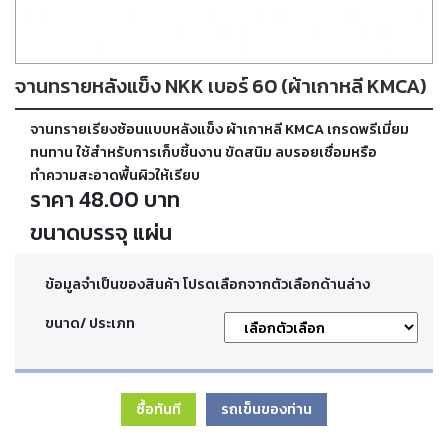
ตัด
เผา
แก๊ส
จานทรายหลังแข็ง NKK เบอร์ 60 (ผ้าเกาหลี KMCA)
ท่อ
จานทรายเรียงซ้อนแบบหลังแข็ง ผ้าเกาหลี KMCA เกรดพรีเมี่ยม
บรรจุ
ก๊าซ
ทนทาน ใช้สำหรับการเก็บชิ้นงาน ขัดสนิม ลบรอยเชื่อมหรือ
และ
ทำความสะอาดพื้นผิวให้เรียบ
วาล์ว
ราคา 48.00 บาท
ขนาดบรรจุ แผ่น
เครื่อง
เชื่อม
และ
ข้อมูลจำเป็นของสินค้า โปรดเลือกจากตัวเลือกด้านล่าง
เครื่อง
ตัด
ขนาด/ ประเภท
พลา
สม่า
ซื้อทันที
รถเข็นของท่าน
อะไหล่
สิ้น
เปลือง