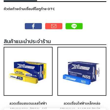
เครื่อง
หัวต่อท้ายด้ามเชื่อมซีโอทูท้าย OTC
ตัด
พลา
สม่า
เครื่อง
เชื่อม
สินค้าแนะนำประจำร้าน
วัสดุ
อุปกรณ์
เคมีภัณฑ์
สำหรับ
งาน
เชื่อม
เครื่อง
มือ
ช่าง
กลุ่ม
ลวดเชื่อมสแตนเลสไฟฟ้า
ลวดเชื่อมไฟฟ้าเหล็กหล่อ
ลวด
GEMINI 316L (E316L-16)
GEMINI NI-CAST 55 (ENiFe-