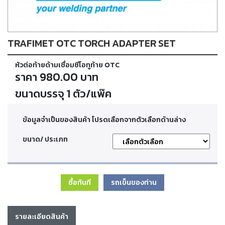
ตัด
เผา
แก๊ส
TRAFIMET OTC TORCH ADAPTER SET
ท่อ
หัวต่อท้ายด้ามเชื่อมซีโอทูท้าย OTC
บรรจุ
ก๊าซ
ราคา 980.00 บาท
และ
วาล์ว
ขนาดบรรจุ 1 ตัว/แพ๊ค
ข้อมูลจำเป็นของสินค้า โปรดเลือกจากตัวเลือกด้านล่าง
เครื่อง
เชื่อม
ขนาด/ ประเภท
และ
เครื่อง
ตัด
พลา
สม่า
ซื้อทันที
รถเข็นของท่าน
อะไหล่
รายละเอียดสินค้า
สิ้น
เปลือง