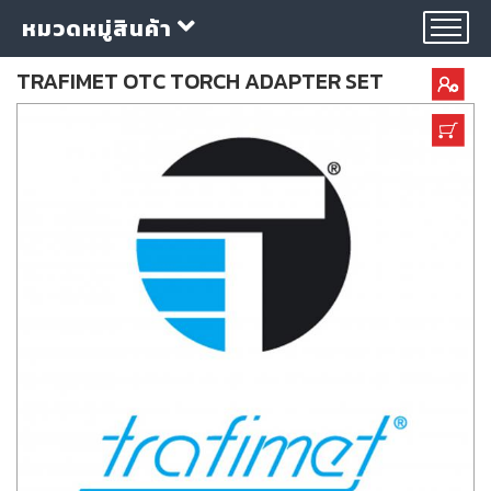
หมวดหมู่สินค้า
TRAFIMET OTC TORCH ADAPTER SET
กลุ่ม
ลวด
เชื่อม
ใบ
ตัด
ใบ
เจียร
อุปกรณ์
เชื่อม