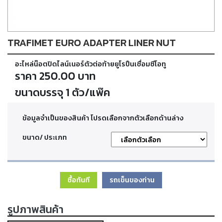
ตัด
เผา
แก๊ส
TRAFIMET EURO ADAPTER LINER NUT
ท่อ
อะไหล่น๊อตปิดไลน์เนอร์ตัวต่อท้ายยูโรปืนเชื่อมซีโอทู
บรรจุ
ก๊าซ
ราคา 250.00 บาท
และ
วาล์ว
ขนาดบรรจุ 1 ตัว/แพ๊ค
ข้อมูลจำเป็นของสินค้า โปรดเลือกจากตัวเลือกด้านล่าง
เครื่อง
เชื่อม
ขนาด/ ประเภท
และ
เครื่อง
ตัด
พลา
สม่า
ซื้อทันที
รถเข็นของท่าน
อะไหล่
รูปภาพสินค้า
สิ้น
เปลือง