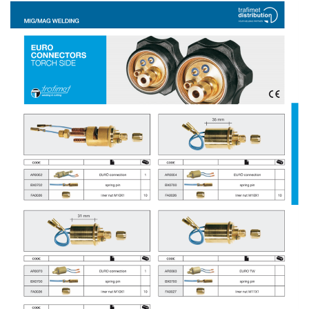
-
เชื่อม
ฟ
ลัก
ซ์
คอ
ลล์
(FCW)
-
เชื่อม
ซับ
เม
อร์ก
(SAW)
-
เชื่อม
แก๊ส
(Brazing)