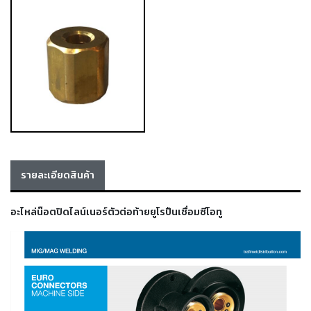
เครื่อง
ตัด
พลา
สม่า
เครื่อง
เชื่อม
วัสดุ
อุปกรณ์
เคมีภัณฑ์
สำหรับ
งาน
เชื่อม
รายละเอียดสินค้า
อะไหล่น๊อตปิดไลน์เนอร์ตัวต่อท้ายยูโรปืนเชื่อมซีโอทู
เครื่อง
มือ
ช่าง
กลุ่ม
ลวด