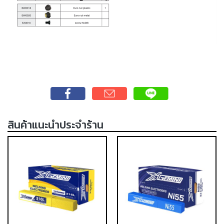
เชื่อม
ส
แตน
เลส
-
เชื่อม
ไฟฟ้า
(MMA)
-
สินค้าแนะนำประจำร้าน
เชื่อม
อาร์กอน
(TIG)
-
เชื่อม
ซี
โอทู
(MIG)