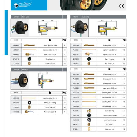
เชื่อม
เชื่อม
เหล็ก
-
เชื่อม
ไฟฟ้า
(MMA)
-
เชื่อม
อาร์กอน
(TIG)
-
เชื่อม
ซี
โอทู
(MIG)