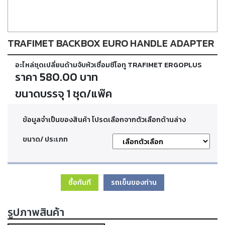
ตัด
เผา
แก๊ส
TRAFIMET BACKBOX EURO HANDLE ADAPTER
ท่อ
อะไหล่ชุดเปลี่ยนด้ามจับหัวเชื่อมซีโอทู TRAFIMET ERGOPLUS
บรรจุ
ก๊าซ
ราคา 580.00 บาท
และ
วาล์ว
ขนาดบรรจุ 1 ชุด/แพ๊ค
ข้อมูลจำเป็นของสินค้า โปรดเลือกจากตัวเลือกด้านล่าง
เครื่อง
เชื่อม
ขนาด/ ประเภท
และ
เครื่อง
ตัด
พลา
สม่า
ซื้อทันที
รถเข็นของท่าน
อะไหล่
รูปภาพสินค้า
สิ้น
เปลือง