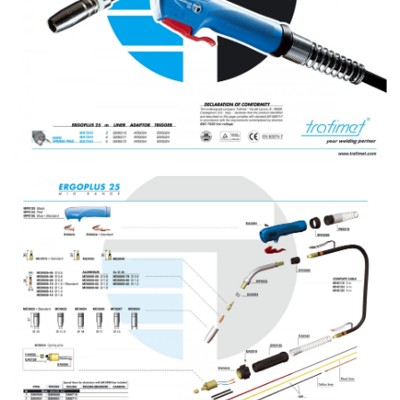
เชื่อม
เชื่อม
เหล็ก
-
เชื่อม
ไฟฟ้า
(MMA)
-
เชื่อม
อาร์กอน
(TIG)
-
เชื่อม
ซี
โอทู
(MIG)