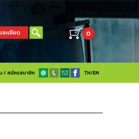
ยละเอียด
0
ะบบ / สมัครสมาชิก
TH
/
EN