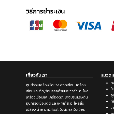
วิธีการชำระเงิน
เกี่ยวกับเรา
หมวดหม
กล
ศูนย์รวมเครื่องมือช่าง ลวดเชื่อม, เครื่อง
ใบ
เชื่อมและตัด,ท่อบรรจุก๊าซและวาล์ว, อะไหล่
อุ
เครื่องเชื่อมและเครื่องตัด, เกจ์ปรับแรงดัน
ท่
อุปกรณ์เชื่อมตัด และเผาแก๊ส, อะไหล่สิ้น
เค
เปลือง น้ำยาเคมีภัณฑ์, ใบตัดและใบเจียร
อะ