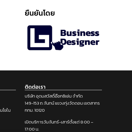
ยืนยันโดย
ติดต่อเรา
บริษัท อุดมสวัสดิ์อ๊อกซิเย่น จำกัด
149-153 ถ.จันทน์ แขวงทุ่งวัดดอน เขตสาทร
่อนไขใน
กทม. 10120
เปิดบริการวันจันทร์-เสาร์ตั้งแต่ 8:00 –
17:00 น.