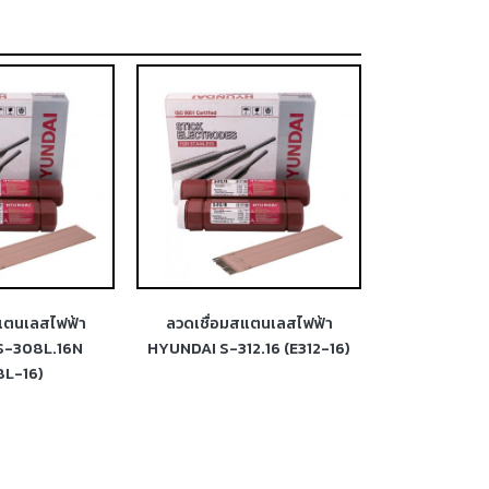
แตนเลสไฟฟ้า
ลวดเชื่อมไฟฟ้า INCONEL
ลวดเชื่อมอ
2.16 (E312-16)
HYUNDAI SR-625 (ENiCrMo-
DUPLEX HYU
3)
(ER