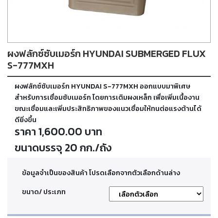
ตัด
เผา
แก๊ส
ผงฟลักซ์ซับเมอร์ก HYUNDAI SUBMERGED FLUX
ท่อ
บรรจุ
S-777MXH
ก๊าซ
และ
ผงฟลักซ์ซับเมอร์ก HYUNDAI S-777MXH ออกแบบมาพิเศษ
วาล์ว
สำหรับการเชื่อมซับเมอร์ก โดยการเติมผงเหล็ก เพื่อเพิ่มเนื้องาน
ขณะเชื่อมและเพิ่มประสิทธิภาพของแนวเชื่อมให้ทนต่อแรงต้านได้
ดียิ่งขึ้น
เครื่อง
ราคา 1,600.00 บาท
เชื่อม
และ
ขนาดบรรจุ 20 กก./ถัง
เครื่อง
ตัด
พลา
สม่า
ข้อมูลจำเป็นของสินค้า โปรดเลือกจากตัวเลือกด้านล่าง
ขนาด/ ประเภท
อะไหล่
สิ้น
เปลือง