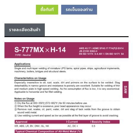
เครื่อง
ซื้อทันที
รถเข็นของท่าน
ตัด
พลา
สม่า
เครื่อง
รายละเอียดสินค้า
เชื่อม
วัสดุ
อุปกรณ์
เคมีภัณฑ์
สำหรับ
งาน
เชื่อม
เครื่อง
มือ
ช่าง
กลุ่ม
ลวด