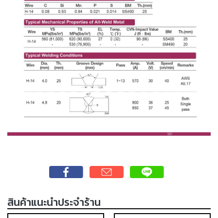
เชื่อม
เชื่อม
เหล็ก
-
เชื่อม
ไฟฟ้า
(MMA)
-
เชื่อม
อาร์กอน
(TIG)
-
เชื่อม
ซี
โอทู
สินค้าแนะนำประจำร้าน
(MIG)