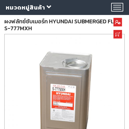
หมวดหมู่สินค้า
ผงฟลักซ์ซับเมอร์ก HYUNDAI SUBMERGED FLUX
S-777MXH
กลุ่ม
ลวด
เชื่อม
ใบ
ตัด
ใบ
เจียร
อุปกรณ์
เชื่อม