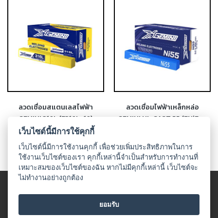
-
เชื่อม
ฟ
ลัก
ซ์
คอ
ลล์
(FCW)
-
ลวดเชื่อมสแตนเลสไฟฟ้า
ลวดเชื่อมไฟฟ้าเหล็กหล่อ
เชื่อม
GEMINI 316L (E316L-16)
GEMINI NI-CAST 55 (ENiFe-
ซับ
CI)
เว็บไซต์นี้มีการใช้คุกกี้
เม
อร์ก
เว็บไซต์นี้มีการใช้งานคุกกี้ เพื่อช่วยเพิ่มประสิทธิภาพในการ
(SAW)
ใช้งานเว็บไซต์ของเรา คุกกี้เหล่านี้จำเป็นสำหรับการทำงานที่
เหมาะสมของเว็บไซต์ของฉัน หากไม่มีคุกกี้เหล่านี้ เว็บไซต์จะ
-
ไม่ทำงานอย่างถูกต้อง
เชื่อม
© 2018 UDO WELDING. All rights
แก๊ส
ข้อตกลงและเงื่อนไข
|
นโนบายเกี่ยวกับสินค้าที่มีเงื่อนไขในกาาร
ยอมรับ
(Brazing)
จำหน่าย
|
นโยบายความเป็นส่วนตัว