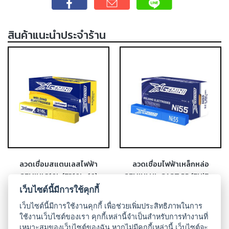
-
เชื่อม
ฟ
สินค้าแนะนำประจำร้าน
ลัก
ซ์
คอ
ลล์
(FCW)
-
เชื่อม
ซับ
เม
อร์ก
(SAW)
ลวดเชื่อมสแตนเลสไฟฟ้า
ลวดเชื่อมไฟฟ้าเหล็กหล่อ
GEMINI 316L (E316L-16)
GEMINI NI-CAST 55 (ENiFe-
-
CI)
เว็บไซต์นี้มีการใช้คุกกี้
เชื่อม
แก๊ส
เว็บไซต์นี้มีการใช้งานคุกกี้ เพื่อช่วยเพิ่มประสิทธิภาพในการ
ใช้งานเว็บไซต์ของเรา คุกกี้เหล่านี้จำเป็นสำหรับการทำงานที่
(Brazing)
เหมาะสมของเว็บไซต์ของฉัน หากไม่มีคุกกี้เหล่านี้ เว็บไซต์จะ