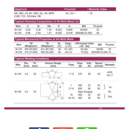
เชื่อม
เชื่อม
เหล็ก
-
เชื่อม
ไฟฟ้า
(MMA)
-
เชื่อม
อาร์กอน
(TIG)
-
เชื่อม
ซี
โอทู
(MIG)