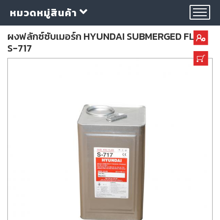
หมวดหมู่สินค้า
ผงฟลักซ์ซับเมอร์ก HYUNDAI SUBMERGED FLUX
S-717
กลุ่ม
ลวด
เชื่อม
ใบ
ตัด
ใบ
เจียร
อุปกรณ์
เชื่อม