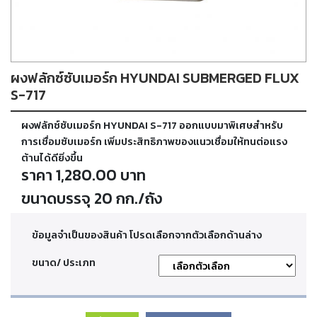
ตัด
เผา
แก๊ส
ผงฟลักซ์ซับเมอร์ก HYUNDAI SUBMERGED FLUX
ท่อ
บรรจุ
S-717
ก๊าซ
และ
ผงฟลักซ์ซับเมอร์ก HYUNDAI S-717 ออกแบบมาพิเศษสำหรับ
วาล์ว
การเชื่อมซับเมอร์ก เพิ่มประสิทธิภาพของแนวเชื่อมให้ทนต่อแรง
ต้านได้ดียิ่งขึ้น
ราคา 1,280.00 บาท
เครื่อง
เชื่อม
ขนาดบรรจุ 20 กก./ถัง
และ
เครื่อง
ตัด
ข้อมูลจำเป็นของสินค้า โปรดเลือกจากตัวเลือกด้านล่าง
พลา
สม่า
ขนาด/ ประเภท
อะไหล่
สิ้น
เปลือง