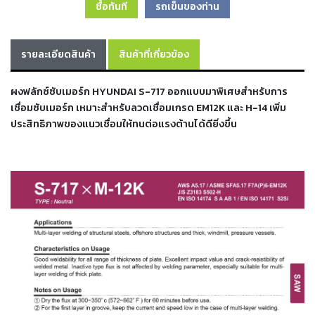
ซื้อทันที
รถเข็นของท่าน
เครื่อง
ตัด
พลา
สม่า
รายละเอียดสินค้า
สินค้าที่เกี่ยวข้อง
เครื่อง
เชื่อม
ผงฟลักซ์ซับเมอร์ก HYUNDAI S-717 ออกแบบมาพิเศษสำหรับการ
เชื่อมซับเมอร์ก เหมาะสำหรับลวดเชื่อมเกรด EM12K และ H-14 เพิ่ม
วัสดุ
ประสิทธิภาพของแนวเชื่อมให้ทนต่อแรงต้านได้ดียิ่งขึ้น
อุปกรณ์
เคมีภัณฑ์
สำหรับ
งาน
เชื่อม
เครื่อง
มือ
ช่าง
กลุ่ม
ลวด