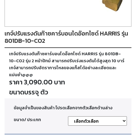
ตัด
เผา
แก๊ส
เกจ์ปรับแรงดันก๊าซคาร์บอนไดอ๊อกไซด์ HARRIS รุ่น
ท่อ
บรรจุ
801DB-10-CO2
ก๊าซ
และ
เกจ์ปรับแรงดันก๊าซคาร์บอนไดอ๊อกไซด์ HARRIS รุ่น 801DB-
วาล์ว
10-CO2 รุ่น 2 หน้าปัทม์ สามารถปรับเร่งแรงดันได้สูงสุด 10 บาร์
เกจ์สามารถปรับอัตราการไหลของแก๊สได้อย่างละเอียดและ
แม่นยำ@@@
เครื่อง
ราคา 3,090.00 บาท
เชื่อม
และ
ขนาดบรรจุ ตัว
เครื่อง
ตัด
พลา
สม่า
ข้อมูลจำเป็นของสินค้า โปรดเลือกจากตัวเลือกด้านล่าง
ขนาด/ ประเภท
อะไหล่
สิ้น
เปลือง