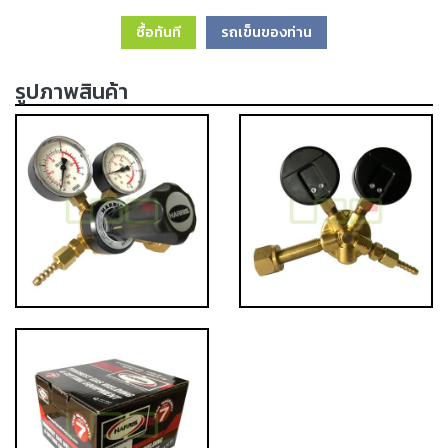
เครื่อง
ซื้อทันที
รถเข็นของท่าน
ตัด
พลา
สม่า
รูปภาพสินค้า
เครื่อง
เชื่อม
วัสดุ
อุปกรณ์
เคมีภัณฑ์
สำหรับ
งาน
เชื่อม
เครื่อง
มือ
ช่าง
กลุ่ม
ลวด