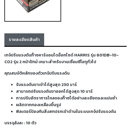
เชื่อม
เชื่อม
เหล็ก
-
เชื่อม
รายละเอียดสินค้า
ไฟฟ้า
(MMA)
เกจ์ปรับแรงดันก๊าซคาร์บอนไดอ๊อกไซด์ HARRIS รุ่น 801DB-10-
CO2 รุ่น 2 หน้าปัทม์ เหมาะสำหรับงานเชื่อมซีโอทูทั่วไป
-
เชื่อม
คุณสมบัติหลักของตัวเกจ์ปรับแรงดัน
อาร์กอน
(TIG)
รับแรงดันขาเข้าได้สูงสุด 230 บาร์
สามารถปรับแรงดันขาออกได้สูงสุด 10 บาร์
-
การปรับอัตราการไหลของก๊าซได้อย่างละเอียดและแม่นยำ
เชื่อม
ผลิตจากทองเหลืองขึ้นรูป
ซี
ฟิลเตอร์ป้องกันสิ่งสกปรกเข้าด้านในระบบเกจ์ปรับแรงดัน
โอทู
(MIG)
บรรจุลังละ : 10 ตัว