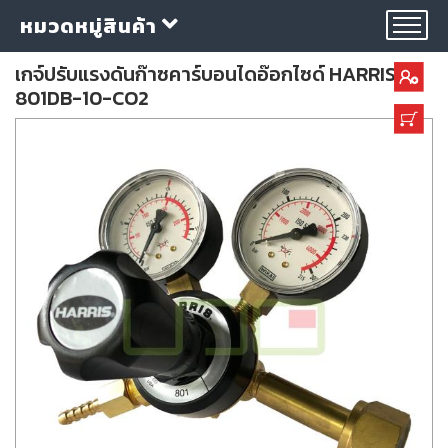
หมวดหมู่สินค้า
เกจ์ปรับแรงดันก๊าซคาร์บอนไดอ๊อกไซด์ HARRIS รุ่น
801DB-10-CO2
กลุ่ม
ลวด
เชื่อม
ใบ
ตัด
ใบ
เจียร
อุปกรณ์
เชื่อม