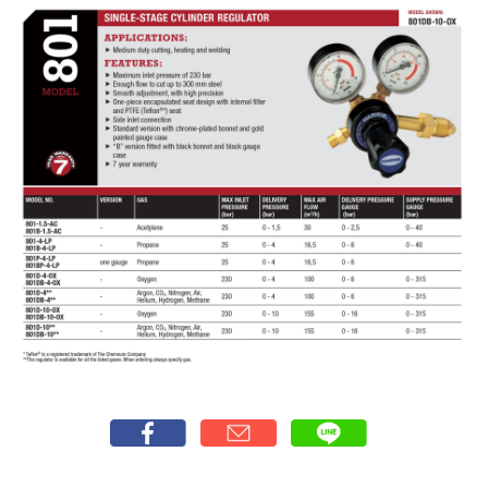
-
เชื่อม
ฟ
ลัก
ซ์
คอ
ลล์
(FCW)
-
เชื่อม
ซับ
เม
อร์ก
(SAW)
-
เชื่อม
แก๊ส
(Brazing)