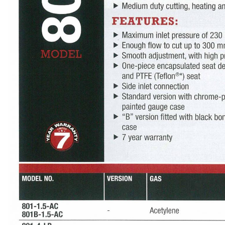
-
เชื่อม
ฟ
ลัก
ซ์
คอ
ลล์
(FCW)
-
เชื่อม
ซับ
เม
อร์ก
(SAW)
-
เชื่อม
แก๊ส
(Brazing)