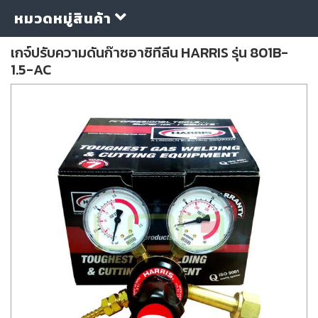
หมวดหมู่สินค้า
เกจ์ปรับความดันก๊าซอาซิทีลีน HARRIS รุ่น 801B-
1.5-AC
กลุ่ม
ลวด
เชื่อม
ใบ
ตัด
ใบ
เจียร
อุปกรณ์
เชื่อม