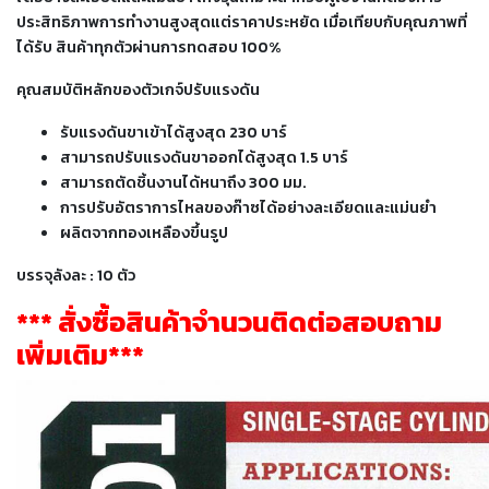
เชื่อม
ประสิทธิภาพการทำงานสูงสุดแต่ราคาประหยัด เมื่อเทียบกับคุณภาพที่
ได้รับ สินค้าทุกตัวผ่านการทดสอบ 100%
เชื่อม
เหล็ก
คุณสมบัติหลักของตัวเกจ์ปรับแรงดัน
-
รับแรงดันขาเข้าได้สูงสุด 230 บาร์
เชื่อม
สามารถปรับแรงดันขาออกได้สูงสุด 1.5 บาร์
ไฟฟ้า
สามารถตัดชิ้นงานได้หนาถึง 300 มม.
(MMA)
การปรับอัตราการไหลของก๊าซได้อย่างละเอียดและแม่นยำ
ผลิตจากทองเหลืองขึ้นรูป
-
เชื่อม
บรรจุลังละ : 10 ตัว
อาร์กอน
(TIG)
*** สั่งซื้อสินค้าจำนวนติดต่อสอบถาม
เพิ่มเติม***
-
เชื่อม
ซี
โอทู
(MIG)