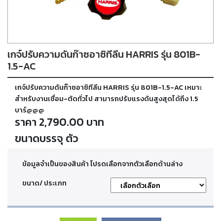
ตัด
เผา
แก๊ส
เกจ์ปรับความดันก๊าซอาซิทีลีน HARRIS รุ่น 801B-
ท่อ
บรรจุ
1.5-AC
ก๊าซ
และ
เกจ์ปรับความดันก๊าซอาซิทีลีน HARRIS รุ่น 801B-1.5-AC เหมาะ
วาล์ว
สำหรับงานเชื่อม-ตัดทั่วไป สามารถปรับแรงดันสูงสุดได้ถึง 1.5
บาร์@@@
ราคา 2,790.00 บาท
เครื่อง
เชื่อม
ขนาดบรรจุ ตัว
และ
เครื่อง
ตัด
ข้อมูลจำเป็นของสินค้า โปรดเลือกจากตัวเลือกด้านล่าง
พลา
สม่า
ขนาด/ ประเภท
อะไหล่
สิ้น
เปลือง