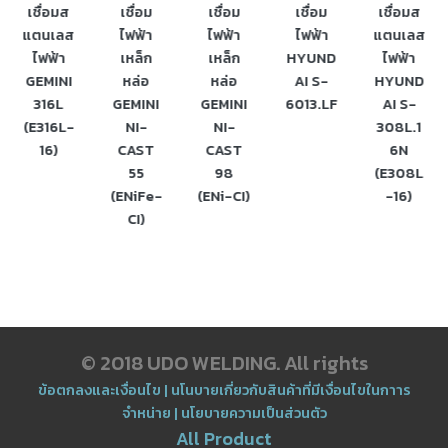
เชื่อมส
เชื่อม
เชื่อม
เชื่อม
เชื่อมส
เนียม
แตนเลส
ไฟฟ้า
ไฟฟ้า
ไฟฟ้า
แตนเลส
ไฟฟ้า
เหล็ก
เหล็ก
HYUND
ไฟฟ้า
-
GEMINI
หล่อ
หล่อ
AI S-
HYUND
เชื่อม
316L
GEMINI
GEMINI
6013.LF
AI S-
ไฟฟ้า
(E316L-
NI-
NI-
308L.1
(MMA)
16)
CAST
CAST
6N
55
98
(E308L
-
เชื่อม
(ENiFe-
(ENi-CI)
-16)
อาร์กอน
CI)
(TIG)
-
เชื่อม
ซี
โอทู
© 2018 UDO WELDING. All rights
(MIG)
ข้อตกลงและเงื่อนไข
|
นโนบายเกี่ยวกับสินค้าที่มีเงื่อนไขในกาาร
จำหน่าย
|
นโยบายความเป็นส่วนตัว
-
เชื่อม
All Product