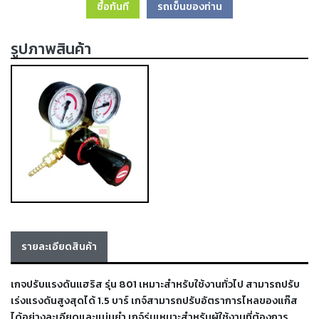
ซื้อทันที
รถเข็นของท่าน
เครื่อง
ตัด
พลา
รูปภาพสินค้า
สม่า
เครื่อง
เชื่อม
วัสดุ
อุปกรณ์
เคมีภัณฑ์
สำหรับ
งาน
เชื่อม
เครื่อง
มือ
รายละเอียดสินค้า
ช่าง
กลุ่ม
เกจปรับแรงดันแฮริส รุ่น 801 เหมาะสำหรับใช้งานทั่วไป
สามารถปรับ
เร่งแรงดันสูงสุดได้ 1.5 บาร์ เกจ์สามารถปรับอัตราการไหลของแก๊ส
ลวด
ได้อย่างละเอียดและแม่นยำ เกจ์รุ่นเหมาะสำหรับผู้ใช้งานที่ต้องการ