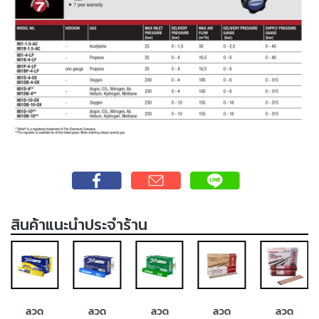
-
เชื่อม
ฟ
ลัก
ซ์
คอ
ลล์
(FCW)
-
เชื่อม
ซับ
เม
สินค้าแนะนำประจำร้าน
อร์ก
(SAW)
เชื่อ
มอ
ลู
ลวด
ลวด
ลวด
ลวด
ลวด
มิ