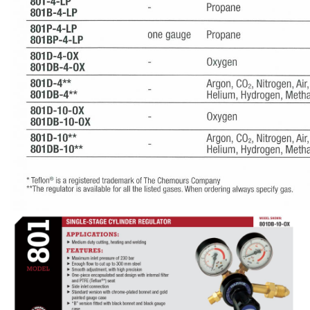
เชื่อม
ส
แตน
เลส
-
เชื่อม
ไฟฟ้า
(MMA)
-
เชื่อม
อาร์กอน
(TIG)
-
เชื่อม
ซี
โอทู
(MIG)