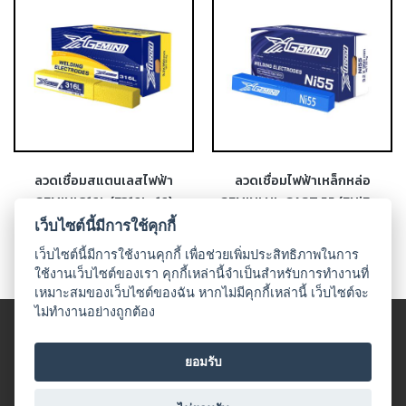
-
เชื่อม
ฟ
ลัก
ซ์
คอ
ลล์
(FCW)
ลวดเชื่อมสแตนเลสไฟฟ้า
ลวดเชื่อมไฟฟ้าเหล็กหล่อ
-
GEMINI 316L (E316L-16)
GEMINI NI-CAST 55 (ENiFe-
เชื่อม
CI)
เว็บไซต์นี้มีการใช้คุกกี้
ซับ
เม
เว็บไซต์นี้มีการใช้งานคุกกี้ เพื่อช่วยเพิ่มประสิทธิภาพในการ
อร์ก
ใช้งานเว็บไซต์ของเรา คุกกี้เหล่านี้จำเป็นสำหรับการทำงานที่
(SAW)
เหมาะสมของเว็บไซต์ของฉัน หากไม่มีคุกกี้เหล่านี้ เว็บไซต์จะ
ไม่ทำงานอย่างถูกต้อง
-
© 2018 UDO WELDING. All rights
เชื่อม
ข้อตกลงและเงื่อนไข
|
นโนบายเกี่ยวกับสินค้าที่มีเงื่อนไขในกาาร
ยอมรับ
แก๊ส
จำหน่าย
|
นโยบายความเป็นส่วนตัว
(Brazing)
All Product