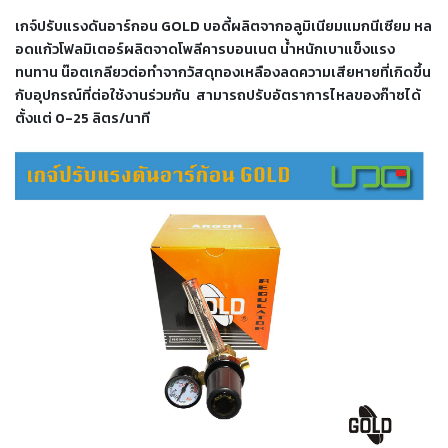
เครื่อง
เกจ์ปรับแรงดันอาร์กอน GOLD บอดี้ผลิตจากอลูมิเนียมแมกนีเซียม หล
ตัด
อดแก้วโฟลมิเตอร์ผลิตจาดโพลีคารบอนเนต น้ำหนักเบาแข็งแรง
พลา
สม่า
ทนทาน น๊อตเกลียวต่อทำจากวัสดุทองเหลืองลดความเสียหายที่เกิดขึ้น
เครื่อง
กับอุปกรณ์ที่ต่อใช้งานร่วมกัน สามารถปรับอัตราการไหลของก๊าซได้
เชื่อม
ตั้งแต่ 0-25 ลิตร/นาที
วัสดุ
อุปกรณ์
เคมีภัณฑ์
สำหรับ
งาน
เชื่อม
เครื่อง
มือ
ช่าง
กลุ่ม
ลวด