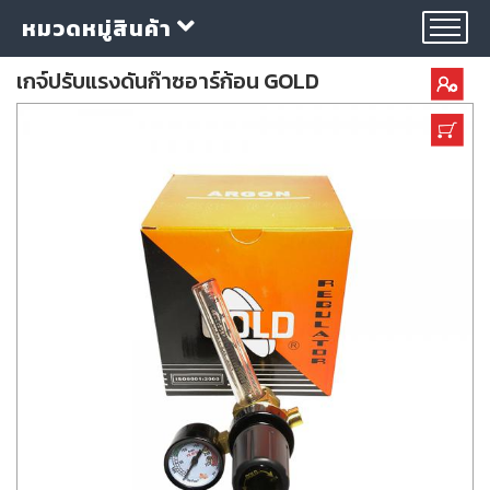
หมวดหมู่สินค้า
เกจ์ปรับแรงดันก๊าซอาร์ก้อน GOLD
กลุ่ม
ลวด
เชื่อม
ใบ
ตัด
ใบ
เจียร
อุปกรณ์
เชื่อม