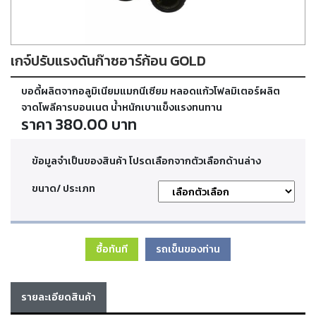
ตัด
เผา
แก๊ส
เกจ์ปรับแรงดันก๊าซอาร์ก้อน GOLD
ท่อ
บอดี้ผลิตจากอลูมิเนียมแมกนีเซียม หลอดแก้วโฟลมิเตอร์ผลิต
บรรจุ
ก๊าซ
จาดโพลีคารบอนเนต น้ำหนักเบาแข็งแรงทนทาน
และ
ราคา 380.00 บาท
วาล์ว
ข้อมูลจำเป็นของสินค้า โปรดเลือกจากตัวเลือกด้านล่าง
เครื่อง
เชื่อม
ขนาด/ ประเภท
และ
เครื่อง
ตัด
พลา
สม่า
ซื้อทันที
รถเข็นของท่าน
อะไหล่
รายละเอียดสินค้า
สิ้น
เปลือง