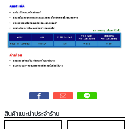
เชื่อม
เชื่อม
เหล็ก
-
เชื่อม
ไฟฟ้า
(MMA)
-
เชื่อม
อาร์กอน
(TIG)
-
เชื่อม
ซี
สินค้าแนะนำประจำร้าน
โอทู
(MIG)