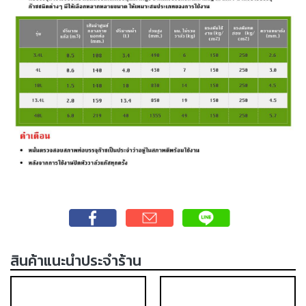
เชื่อม
เชื่อม
เหล็ก
-
เชื่อม
ไฟฟ้า
(MMA)
-
เชื่อม
อาร์กอน
(TIG)
-
เชื่อม
ซี
สินค้าแนะนำประจำร้าน
โอทู
(MIG)