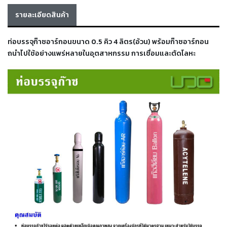
เครื่อง
รายละเอียดสินค้า
ตัด
พลา
สม่า
ท่อบรรจุก๊าซอาร์กอนขนาด 0.5 คิว 4 ลิตร(อ้วน) พร้อมก๊าซอาร์กอน
เครื่อง
เชื่อม
ถนำไปใช้อย่างแพร่หลายในอุตสาหกรรม การเชื่อมและตัดโลหะ
วัสดุ
อุปกรณ์
เคมีภัณฑ์
สำหรับ
งาน
เชื่อม
เครื่อง
มือ
ช่าง
กลุ่ม
ลวด