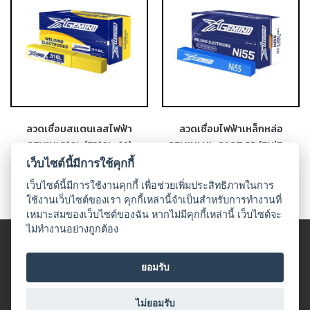
-
เชื่อม
ฟ
ลัก
ซ์
คอ
ลล์
(FCW)
ลวดเชื่อมสแตนเลสไฟฟ้า
ลวดเชื่อมไฟฟ้าเหล็กหล่อ
-
GEMINI 316L (E316L-16)
GEMINI NI-CAST 55 (ENiFe-
เชื่อม
CI)
เว็บไซต์นี้มีการใช้คุกกี้
ซับ
เว็บไซต์นี้มีการใช้งานคุกกี้ เพื่อช่วยเพิ่มประสิทธิภาพในการ
เม
ใช้งานเว็บไซต์ของเรา คุกกี้เหล่านี้จำเป็นสำหรับการทำงานที่
อร์ก
เหมาะสมของเว็บไซต์ของฉัน หากไม่มีคุกกี้เหล่านี้ เว็บไซต์จะ
(SAW)
ไม่ทำงานอย่างถูกต้อง
© 2018 UDO WELDING. All rights
-
ข้อตกลงและเงื่อนไข
|
นโนบายเกี่ยวกับสินค้าที่มีเงื่อนไขในกาาร
เชื่อม
ยอมรับ
จำหน่าย
|
นโยบายความเป็นส่วนตัว
แก๊ส
All Product
(Brazing)
ไม่ยอมรับ