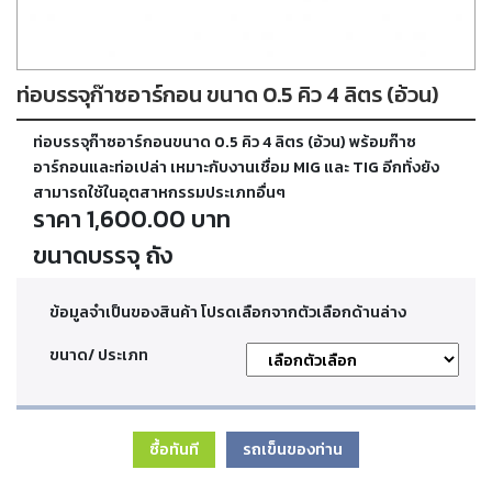
ตัด
เผา
แก๊ส
ท่อบรรจุก๊าซอาร์กอน ขนาด 0.5 คิว 4 ลิตร (อ้วน)
ท่อ
ท่อบรรจุก๊าซอาร์กอนขนาด 0.5 คิว 4 ลิตร (อ้วน) พร้อมก๊าซ
บรรจุ
ก๊าซ
อาร์กอนและท่อเปล่า เหมาะกับงานเชื่อม MIG และ TIG อีกทั่งยัง
และ
สามารถใช้ในอุตสาหกรรมประเภทอื่นๆ
วาล์ว
ราคา 1,600.00 บาท
ขนาดบรรจุ ถัง
เครื่อง
เชื่อม
และ
ข้อมูลจำเป็นของสินค้า โปรดเลือกจากตัวเลือกด้านล่าง
เครื่อง
ตัด
ขนาด/ ประเภท
พลา
สม่า
ซื้อทันที
รถเข็นของท่าน
อะไหล่
สิ้น
เปลือง