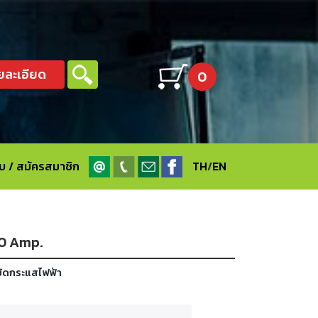
ยละเอียด
0
ะบบ / สมัครสมาชิก
TH
/
EN
00 Amp.
หยัดกระแสไฟฟ้า