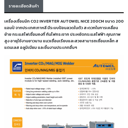
เครื่อง
รายละเอียดสินค้า
ตัด
พลา
สม่า
เครื่องเชื่อมมิก CO2 INVERTER AUTOWEL NICE 200CM ขนาด 200
เครื่อง
แอมป์ จากประเทศเกาหลี มีระบบป้อนลวดในตัว สะดวกในการเคลื่อน
เชื่อม
ย้าย กระแสไฟเชื่อมคงที่ กันไฟกระชาก ประหยัดกระแสไฟฟ้า คุณภาพ
สูง อายุใช้งานยาวนาน แนวเชื่อมเรียบและสวยสามารถเชื่อมเหล็ก ส
วัสดุ
แตนเลส อลูมิเนียม และชิ้นงานประเภทอื่นๆ
อุปกรณ์
เคมีภัณฑ์
สำหรับ
งาน
เชื่อม
เครื่อง
มือ
ช่าง
กลุ่ม
ลวด