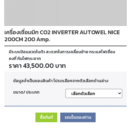
ตัด
เผา
แก๊ส
เครื่องเชื่อมมิก CO2 INVERTER AUTOWEL NICE
ท่อ
บรรจุ
200CM 200 Amp.
ก๊าซ
และ
มีระบบป้อนลวดในตัว สะดวกในการเคลื่อนย้าย กระแสไฟเชื่อม
วาล์ว
คงที่ กันไฟกระชาก
ราคา 43,500.00 บาท
เครื่อง
เชื่อม
ข้อมูลจำเป็นของสินค้า โปรดเลือกจากตัวเลือกด้านล่าง
และ
เครื่อง
ขนาด/ ประเภท
ตัด
พลา
สม่า
ซื้อทันที
รถเข็นของท่าน
อะไหล่
สิ้น
เปลือง