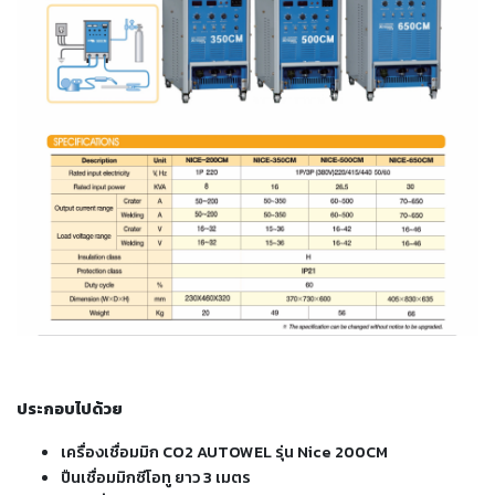
เชื่อม
เชื่อม
เหล็ก
-
เชื่อม
ไฟฟ้า
(MMA)
-
เชื่อม
อาร์กอน
(TIG)
-
เชื่อม
ประกอบไปด้วย
ซี
โอทู
เครื่องเชื่อมมิก CO2 AUTOWEL รุ่น Nice 200CM
(MIG)
ปืนเชื่อมมิกซีโอทู ยาว 3 เมตร