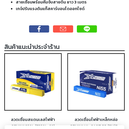
สายเชื่อมพร้อมคีมจับสายดิน ยาว 3 เมตร
-
เกจ์ปรับแรงดันแก๊สคาร์บอนไดออกไซด์
เชื่อม
ฟ
ลัก
ซ์
คอ
ลล์
สินค้าแนะนำประจำร้าน
(FCW)
-
เชื่อม
ซับ
เม
อร์ก
(SAW)
-
เชื่อม
แก๊ส
ลวดเชื่อมสแตนเลสไฟฟ้า
ลวดเชื่อมไฟฟ้าเหล็กหล่อ
(Brazing)
GEMINI 316L (E316L-16)
GEMINI NI-CAST 55 (ENiFe-