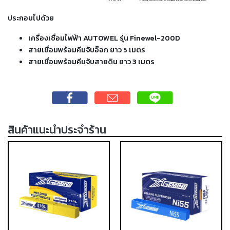
-
เชื่อม
ประกอบไปด้วย
ฟ
เครื่องเชื่อมไฟฟ้า AUTOWEL รุ่น Finewel-200D
ลัก
สายเชื่อมพร้อมคีมจับอ๊อก ยาว 5 เมตร
ซ์
สายเชื่อมพร้อมคีมจับสายดิน ยาว 3 เมตร
คอ
ลล์
(FCW)
-
เชื่อม
สินค้าแนะนำประจำร้าน
ซับ
เม
อร์ก
(SAW)
-
เชื่อม
แก๊ส
(Brazing)