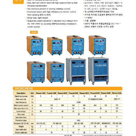
เชื่อม
เชื่อม
เหล็ก
-
เชื่อม
ไฟฟ้า
(MMA)
-
เชื่อม
อาร์กอน
(TIG)
-
เชื่อม
ซี
โอทู
(MIG)