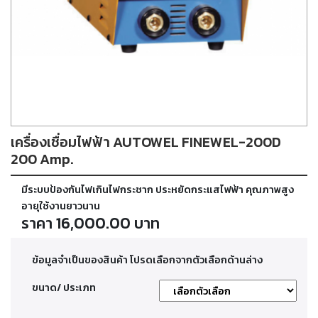
ตัด
เผา
แก๊ส
ท่อ
บรรจุ
ก๊าซ
และ
วาล์ว
เครื่องเชื่อมไฟฟ้า AUTOWEL FINEWEL-200D
200 Amp.
เครื่อง
เชื่อม
มีระบบป้องกันไฟเกินไฟกระชาก ประหยัดกระแสไฟฟ้า คุณภาพสูง
และ
อายุใช้งานยาวนาน
เครื่อง
ราคา 16,000.00 บาท
ตัด
พลา
สม่า
ข้อมูลจำเป็นของสินค้า โปรดเลือกจากตัวเลือกด้านล่าง
ขนาด/ ประเภท
อะไหล่
สิ้น
เปลือง