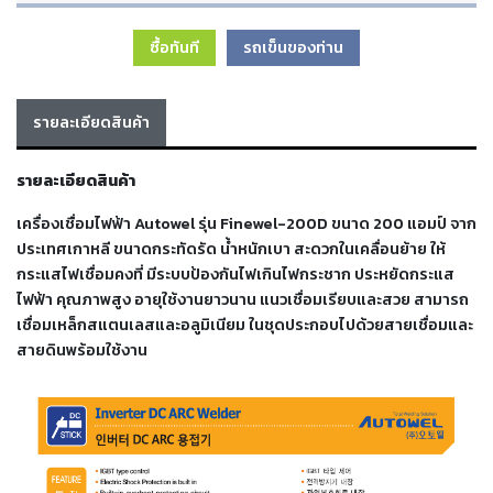
เครื่อง
ตัด
ซื้อทันที
รถเข็นของท่าน
พลา
สม่า
เครื่อง
เชื่อม
รายละเอียดสินค้า
รายละเอียดสินค้า
วัสดุ
อุปกรณ์
เคมีภัณฑ์
เครื่องเชื่อมไฟฟ้า Autowel รุ่น Finewel-200D ขนาด 200 แอมป์ จาก
สำหรับ
ประเทศเกาหลี ขนาดกระทัดรัด น้ำหนักเบา สะดวกในเคลื่อนย้าย ให้
งาน
กระแสไฟเชื่อมคงที่ มีระบบป้องกันไฟเกินไฟกระชาก ประหยัดกระแส
เชื่อม
ไฟฟ้า คุณภาพสูง อายุใช้งานยาวนาน แนวเชื่อมเรียบและสวย สามารถ
เชื่อมเหล็กสแตนเลสและอลูมิเนียม ในชุดประกอบไปด้วยสายเชื่อมและ
สายดินพร้อมใช้งาน
เครื่อง
มือ
ช่าง
กลุ่ม
ลวด