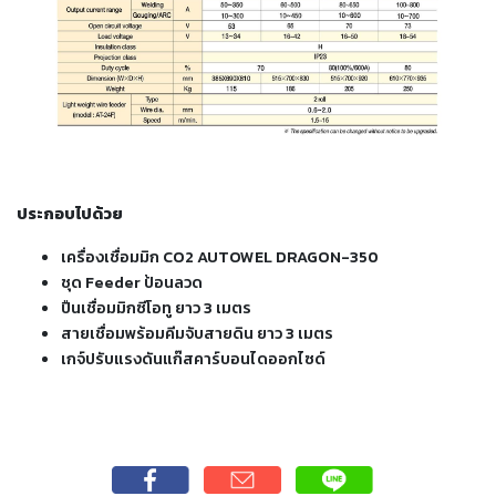
เชื่อม
ส
แตน
เลส
-
เชื่อม
ไฟฟ้า
ประกอบไปด้วย
(MMA)
เครื่องเชื่อมมิก CO2 AUTOWEL DRAGON-350
-
ชุด Feeder ป้อนลวด
เชื่อม
ปืนเชื่อมมิกซีโอทู ยาว 3 เมตร
อาร์กอน
สายเชื่อมพร้อมคีมจับสายดิน ยาว 3 เมตร
(TIG)
เกจ์ปรับแรงดันแก๊สคาร์บอนไดออกไซด์
-
เชื่อม
ซี
โอทู
(MIG)