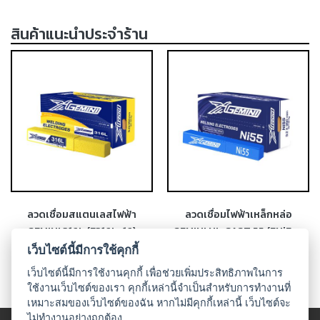
-
สินค้าแนะนำประจำร้าน
เชื่อม
ฟ
ลัก
ซ์
คอ
ลล์
(FCW)
-
เชื่อม
ซับ
เม
ลวดเชื่อมสแตนเลสไฟฟ้า
ลวดเชื่อมไฟฟ้าเหล็กหล่อ
อร์ก
GEMINI 316L (E316L-16)
GEMINI NI-CAST 55 (ENiFe-
(SAW)
CI)
เว็บไซต์นี้มีการใช้คุกกี้
เชื่อ
เว็บไซต์นี้มีการใช้งานคุกกี้ เพื่อช่วยเพิ่มประสิทธิภาพในการ
มอ
ใช้งานเว็บไซต์ของเรา คุกกี้เหล่านี้จำเป็นสำหรับการทำงานที่
ลู
เหมาะสมของเว็บไซต์ของฉัน หากไม่มีคุกกี้เหล่านี้ เว็บไซต์จะ
ไม่ทำงานอย่างถูกต้อง
มิ