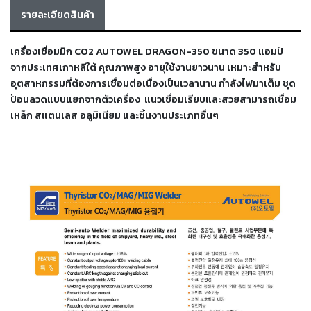
เครื่อง
รายละเอียดสินค้า
ตัด
พลา
สม่า
เครื่องเชื่อมมิก CO2 AUTOWEL DRAGON-350 ขนาด 350 แอมป์
เครื่อง
จากประเทศเกาหลีใต้ คุณภาพสูง อายุใช้งานยาวนาน เหมาะสำหรับ
เชื่อม
อุตสาหกรรมที่ต้องการเชื่อมต่อเนื่องเป็นเวลานาน กำลังไฟมาเต็ม ชุด
ป้อนลวดแบบแยกจากตัวเครื่อง แนวเชื่อมเรียบและสวยสามารถเชื่อม
วัสดุ
เหล็ก สแตนเลส อลูมิเนียม และชิ้นงานประเภทอื่นๆ
อุปกรณ์
เคมีภัณฑ์
สำหรับ
งาน
เชื่อม
เครื่อง
มือ
ช่าง
กลุ่ม
ลวด