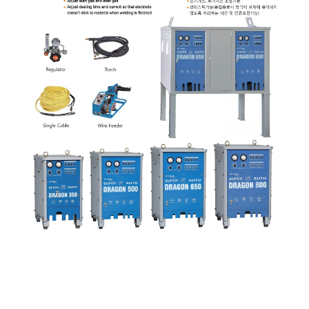
เชื่อม
เชื่อม
เหล็ก
-
เชื่อม
ไฟฟ้า
(MMA)
-
เชื่อม
อาร์กอน
(TIG)
-
เชื่อม
ซี
โอทู
(MIG)