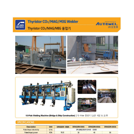
-
เชื่อม
ฟ
ลัก
ซ์
คอ
ลล์
(FCW)
-
เชื่อม
ซับ
เม
อร์ก
(SAW)
-
เชื่อม
แก๊ส
(Brazing)