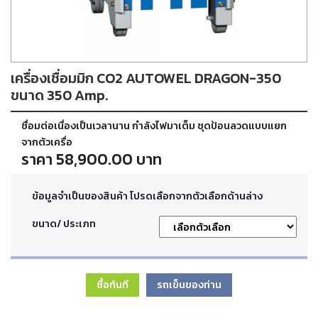
ตัด
เผา
แก๊ส
เครื่องเชื่อมมิก CO2 AUTOWEL DRAGON-350
ท่อ
บรรจุ
ขนาด 350 Amp.
ก๊าซ
และ
ชื่อมต่อเนื่องเป็นเวลานาน กำลังไฟมาเต็ม ชุดป้อนลวดแบบแยก
วาล์ว
จากตัวเครื่อ
ราคา 58,900.00 บาท
เครื่อง
เชื่อม
ข้อมูลจำเป็นของสินค้า โปรดเลือกจากตัวเลือกด้านล่าง
และ
เครื่อง
ขนาด/ ประเภท
ตัด
พลา
สม่า
ซื้อทันที
รถเข็นของท่าน
อะไหล่
สิ้น
เปลือง