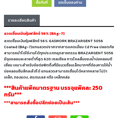
ซื้อทันที
รถเข็นของท่าน
เครื่อง
ตัด
พลา
สม่า
รายละเอียดสินค้า
เครื่อง
เชื่อม
ลวดเชื่อมเงินหุ้มฟลักซ์ 56% (BAg-7)
ลวดเชื่อมเงินหุ้มฟลักซ์ 56% GASWORK BRAZARGENT 5056
วัสดุ
Coated (BAg-7)แกนลวดปราศจากสารแคดเมี่ยม Cd Free ปลอดภัย
อุปกรณ์
เคมีภัณฑ์
สามารถนำไปใช้งานได้ทุกประเภทอุตสาหกรรม BRAZARGENT 5056
สำหรับ
มีจุดหลอมละลายต่ำที่สุด 620 เซลเซียล การไหลลื่นของน้ำบ่อหลอมดี
งาน
เยี่ยม เหมาะสำหรับข้อต่อฟิตติ้งที่มีแนวเชื่อมเล็กมากๆที่ต้องการให้น้ำ
เชื่อม
บ่อหลอมซึมลึกลงไปได้ แกนลวดสามารถเชื่อมได้หลากหลาย ไม่ว่า
เหล็ก, ทองแดง, สแตนเลส หรือ เหล็กหล่อ
เครื่อง
***สินค้าแพ๊คมาตรฐาน บรรจุแพ๊คละ 250
มือ
กรัม***
ช่าง
***สามารถสั่งซื้อปลีกย่อยเป็นเส้น***
กลุ่ม
ลวด