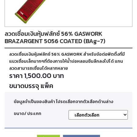
ตัด
เผา
แก๊ส
ลวดเชื่อมเงินหุ้มฟลักซ์ 56% GASWORK
ท่อ
บรรจุ
BRAZARGENT 5056 COATED (BAg-7)
ก๊าซ
และ
ลวดเชื่อมเงินหุ้มฟลักซ์ 56% GASWORK สำหรับข้อต่อฟิตติ้งที่มี
วาล์ว
แนวเชื่อมเล็กมากๆที่ต้องการให้น้ำบ่อหลอมซึมลึกลงไปได้ แกน
ลวดสามารถเชื่อมได้หลากหลาย
ราคา 1,500.00 บาท
เครื่อง
เชื่อม
ขนาดบรรจุ แพ็ค
และ
เครื่อง
ตัด
ข้อมูลจำเป็นของสินค้า โปรดเลือกจากตัวเลือกด้านล่าง
พลา
สม่า
ขนาด/ ประเภท
อะไหล่
สิ้น
เปลือง