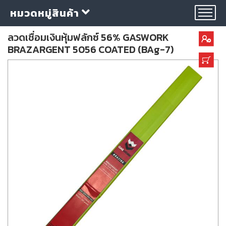
หมวดหมู่สินค้า
ลวดเชื่อมเงินหุ้มฟลักซ์ 56% GASWORK
BRAZARGENT 5056 COATED (BAg-7)
กลุ่ม
ลวด
เชื่อม
ใบ
ตัด
ใบ
เจียร
อุปกรณ์
เชื่อม