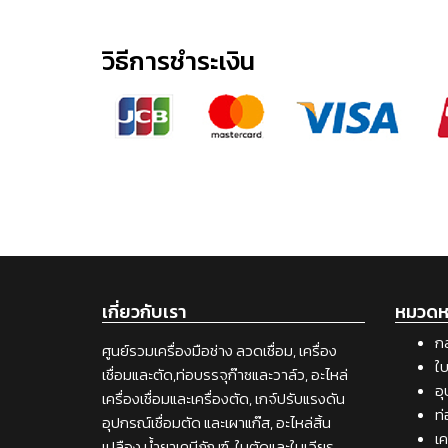
วิธีการชำระเงิน
เกี่ยวกับเรา
หมวดหม
กล
ศูนย์รวมเครื่องมือช่าง ลวดเชื่อม, เครื่อง
ใบ
เชื่อมและตัด,ท่อบรรจุก๊าซและวาล์ว, อะไหล่
อุ
เครื่องเชื่อมและเครื่องตัด, เกจ์ปรับแรงดัน
ท่
อุปกรณ์เชื่อมตัด และเผาแก๊ส, อะไหล่สิ้น
เค
เปลือง น้ำยาเคมีภัณฑ์, ใบตัดและใบเจียร