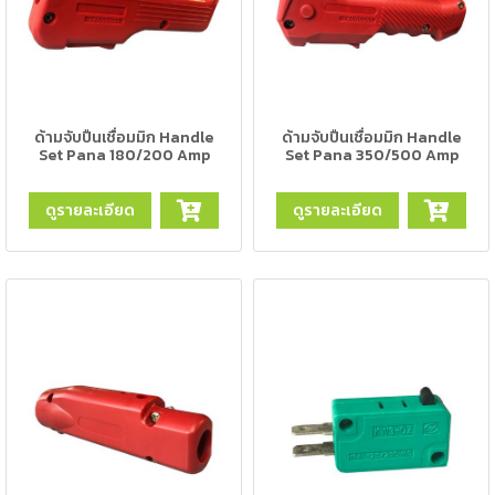
ตัด
เผา
แก๊ส
ท่อ
ด้ามจับปืนเชื่อมมิก Handle
ด้ามจับปืนเชื่อมมิก Handle
บรรจุ
Set Pana 180/200 Amp
Set Pana 350/500 Amp
ก๊าซ
และ
วาล์ว
ดูรายละเอียด
ดูรายละเอียด
เครื่อง
เชื่อม
และ
เครื่อง
ตัด
พลา
สม่า
อะไหล่
สิ้น
เปลือง