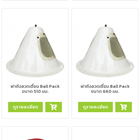
-
เชื่อม
ฟ
ลัก
ซ์
คอ
ลล์
(FCW)
-
เชื่อม
ซับ
เม
ฝาถังลวดเชื่อม Ball Pack
ฝาถังลวดเชื่อม Ball Pack
ขนาด 510 มม.
ขนาด 660 มม.
อร์ก
(SAW)
ดูรายละเอียด
ดูรายละเอียด
-
เชื่อม
แก๊ส
(Brazing)