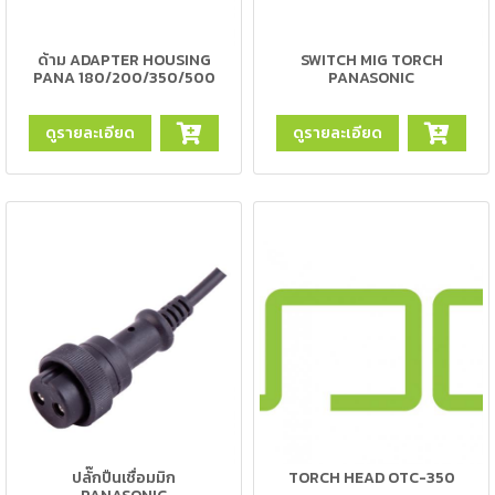
เครื่อง
ตัด
พลา
ด้าม ADAPTER HOUSING
SWITCH MIG TORCH
สม่า
PANA 180/200/350/500
PANASONIC
เครื่อง
เชื่อม
ดูรายละเอียด
ดูรายละเอียด
วัสดุ
อุปกรณ์
เคมีภัณฑ์
สำหรับ
งาน
เชื่อม
เครื่อง
มือ
ช่าง
กลุ่ม
ลวด
ปลั๊กปืนเชื่อมมิก
TORCH HEAD OTC-350