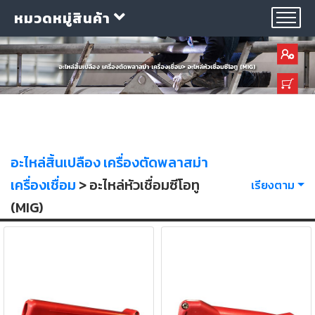
หมวดหมู่สินค้า
กลุ่ม
อะไหล่สิ้นเปลือง เครื่องตัดพลาสม่า
ลวด
เชื่อม
เครื่องเชื่อม
> อะไหล่หัวเชื่อมซีโอทู
เรียงตาม
(MIG)
ใบ
ตัด
ใบ
เจียร
อุปกรณ์
เชื่อม