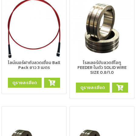
เชื่อม
ส
แตน
เลส
-
เชื่อม
ไฟฟ้า
(MMA)
ไลน์เนอร์ฝาถังลวดเชื่อม Ball
โรลเลอร์ขับลวดซีโอทู
Pack ยาว 3 เมตร
FEEDER ในตัว SOLID WIRE
SIZE 0.8/1.0
-
เชื่อม
ดูรายละเอียด
อาร์กอน
ดูรายละเอียด
(TIG)
-
เชื่อม
ซี
โอทู
(MIG)