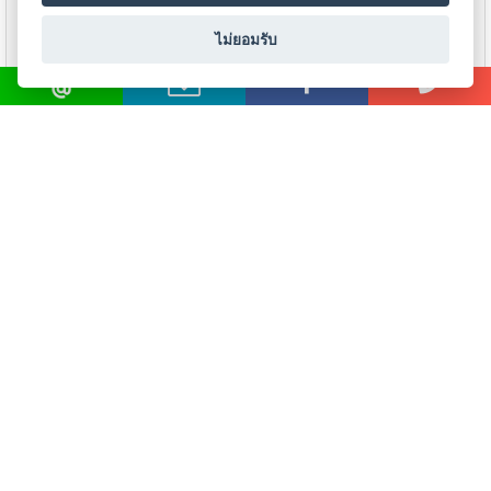
แก๊ส
(Brazing)
ไม่ยอมรับ
โรลเลอร์ขับลวดซีโอทู
TRAFIMET EURO
เชื่อม
FEEDER PANASONIC
ADAPTER SCREW
SOLID WIRE ขนาด 0.9/1.2
เหล็ก
หล่อ
ดูรายละเอียด
ดูรายละเอียด
-
เชื่อม
ไฟฟ้า
(MMA)
-
เชื่อม
อาร์กอน
(TIG)
-
เชื่อม
ซี
โอทู