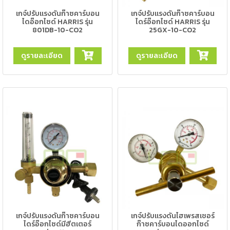
-
เกจ์ปรับแรงดันก๊าซคาร์บอน
เกจ์ปรับแรงดันก๊าซคาร์บอน
เชื่อม
ไดอ๊อกไซด์ HARRIS รุ่น
ไดร์อ๊อกไซด์ HARRIS รุ่น
ฟ
801DB-10-CO2
25GX-10-CO2
ลัก
ซ์
ดูรายละเอียด
ดูรายละเอียด
คอ
ลล์
(FCW)
-
เชื่อม
ซับ
เม
อร์ก
(SAW)
-
เชื่อม
แก๊ส
เกจ์ปรับแรงดันก๊าซคาร์บอน
เกจ์ปรับแรงดันไฮเพรสเชอร์
(Brazing)
ไดร์อ๊อกไซด์มีฮีตเตอร์
ก๊าซคาร์บอนไดออกไซด์