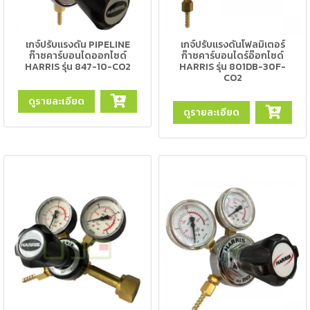
เชื่อม
เชื่อม
เกจ์ปรับแรงดัน PIPELINE
เกจ์ปรับแรงดันโฟลมิเตอร์
เหล็ก
ก๊าซคาร์บอนไดออกไซด์
ก๊าซคาร์บอนไดร์อ๊อกไซด์
HARRIS รุ่น 847-10-CO2
HARRIS รุ่น 801DB-30F-
-
CO2
เชื่อม
ดูรายละเอียด
ไฟฟ้า
ดูรายละเอียด
(MMA)
-
เชื่อม
อาร์กอน
(TIG)
-
เชื่อม
ซี
โอทู
(MIG)