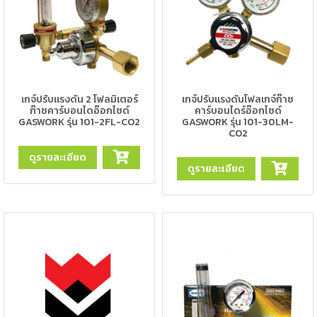
ตัด
เผา
แก๊ส
ท่อ
บรรจุ
เกจ์ปรับแรงดัน 2 โฟลมิเตอร์
เกจ์ปรับแรงดันโฟลเกจ์ก๊าซ
ก๊าซ
ก๊าซคาร์บอนไดอ๊อกไซด์
คาร์บอนไดร์อ๊อกไซด์
และ
GASWORK รุ่น 101-2FL-CO2
GASWORK รุ่น 101-30LM-
วาล์ว
CO2
ดูรายละเอียด
ดูรายละเอียด
เครื่อง
เชื่อม
และ
เครื่อง
ตัด
พลา
สม่า
อะไหล่
สิ้น
เปลือง