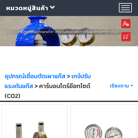
หมวดหมู่สินค้า
กลุ่ม
ลวด
อุปกรณ์เชื่อมตัดเผาแก๊ส
>
เกจ์ปรับ
เชื่อม
แรงดันแก๊ส
> คาร์บอนไดร์อ๊อกไซด์
เรียงตาม
(CO2)
ใบ
ตัด
ใบ
เจียร
อุปกรณ์
เชื่อม