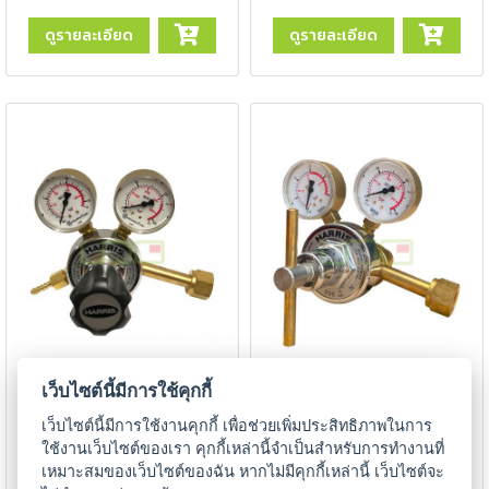
-
ดูรายละเอียด
ดูรายละเอียด
เชื่อม
ฟ
ลัก
ซ์
คอ
ลล์
(FCW)
-
เชื่อม
ซับ
เม
อร์ก
(SAW)
เกจ์ปรับแรงดันก๊าซ
เกจ์ปรับแรงดันก๊าซ
เว็บไซต์นี้มีการใช้คุกกี้
คาร์บอนไดออกไซด์ HARRIS
คาร์บอนไดออกไซด์ HARRIS
Two-Stage รุ่น 896D-10-
Two-Stage รุ่น 896D-15-
เชื่อ
เว็บไซต์นี้มีการใช้งานคุกกี้ เพื่อช่วยเพิ่มประสิทธิภาพในการ
CO2
CO2
มอ
ใช้งานเว็บไซต์ของเรา คุกกี้เหล่านี้จำเป็นสำหรับการทำงานที่
ลู
เหมาะสมของเว็บไซต์ของฉัน หากไม่มีคุกกี้เหล่านี้ เว็บไซต์จะ
ดูรายละเอียด
ดูรายละเอียด
มิ