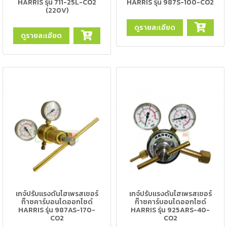
HARRIS รุ่น 711-25L-CO2
HARRIS รุ่น 987S-100-CO2
(220V)
เชื่อม
ส
ดูรายละเอียด
แตน
ดูรายละเอียด
เลส
-
เชื่อม
ไฟฟ้า
(MMA)
-
เชื่อม
อาร์กอน
(TIG)
-
เชื่อม
เกจ์ปรับแรงดันไฮเพรสเชอร์
เกจ์ปรับแรงดันไฮเพรสเชอร์
ซี
ก๊าซคาร์บอนไดออกไซด์
ก๊าซคาร์บอนไดออกไซด์
โอทู
HARRIS รุ่น 987AS-170-
HARRIS รุ่น 925ARS-40-
CO2
CO2
(MIG)