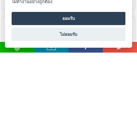
ไม่ทำงานอย่างถูกต้อง
เนียม
ยอมรับ
-
เชื่อม
ไฟฟ้า
ไม่ยอมรับ
(MMA)
-
เชื่อม
อาร์กอน
(TIG)
-
เชื่อม
เกจ์ปรับแรงดันก๊าซคาร์บอน
เกจ์ปรับแรงดันก๊าซคาร์บอน
ไดร์อ๊อกไซด์ WELDSTAR
ไดร์อ๊อกไซด์ HEATER
ซี
WSC-58-CO2
WELDSTAR WSC-58
โอทู
(MIG)
ดูรายละเอียด
ดูรายละเอียด
-
เชื่อม