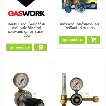
เครื่อง
ตัด
พลา
สม่า
เครื่อง
เกจ์ปรับแรงดันโฟลเกจ์ก๊าซ
เกจ์วัดความดันก๊าซคาร์บอน
เชื่อม
คาร์บอนไดร์อ๊อกไซด์
ไดร์อ๊อกไซด์ MORRIS
GASWORK รุ่น 101-50LM-
CO2
วัสดุ
ดูรายละเอียด
อุปกรณ์
เคมีภัณฑ์
ดูรายละเอียด
สำหรับ
งาน
เชื่อม
เครื่อง
มือ
ช่าง
กลุ่ม
ลวด