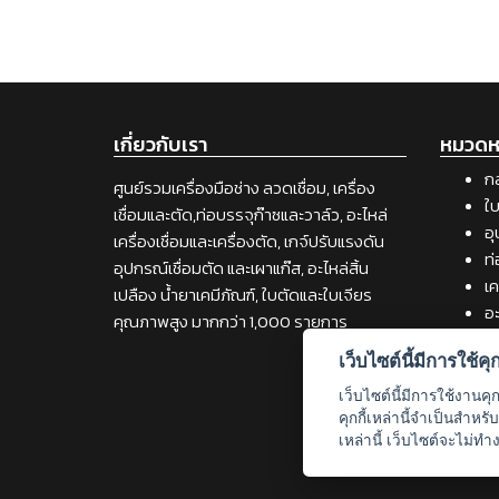
เกี่ยวกับเรา
หมวดหม
กล
ศูนย์รวมเครื่องมือช่าง ลวดเชื่อม, เครื่อง
ใบ
เชื่อมและตัด,ท่อบรรจุก๊าซและวาล์ว, อะไหล่
อุ
เครื่องเชื่อมและเครื่องตัด, เกจ์ปรับแรงดัน
ท่
อุปกรณ์เชื่อมตัด และเผาแก๊ส, อะไหล่สิ้น
เค
เปลือง น้ำยาเคมีภัณฑ์, ใบตัดและใบเจียร
อะ
คุณภาพสูง มากกว่า 1,000 รายการ
เค
เว็บไซต์นี้มีการใช้คุกก
วั
เช
เว็บไซต์นี้มีการใช้งานคุ
เค
คุกกี้เหล่านี้จำเป็นสำห
เหล่านี้ เว็บไซต์จะไม่ทำ