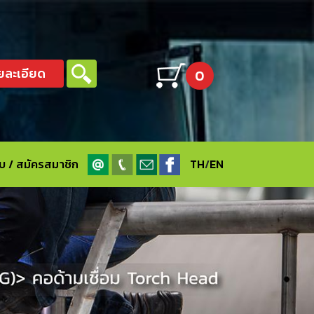
ยละเอียด
0
ะบบ / สมัครสมาชิก
TH
/
EN