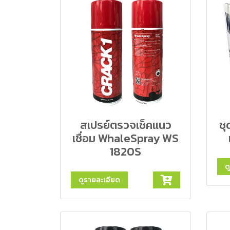
สเปรย์ตรวจเช็คแนว
ชุ
เชื่อม WhaleSpray WS
1820S
ด
ดูรายละเอียด