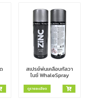
าด
สเปรย์พ่นเคลือบกัลวา
ไนซ์ WhaleSpray
ดูรายละเอียด