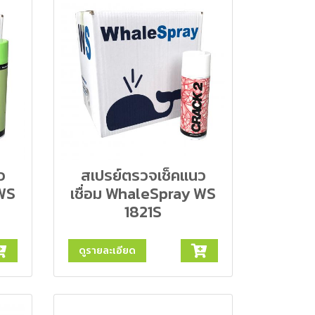
ว
สเปรย์ตรวจเช็คแนว
 WS
เชื่อม WhaleSpray WS
1821S
ดูรายละเอียด