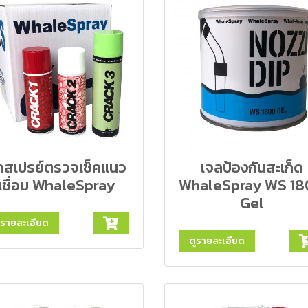
ดสเปรย์ตรวจเช็คแนว
เจลป้องกันสะเก็ด
เชื่อม WhaleSpray
WhaleSpray WS 1
Gel
ูรายละเอียด
ดูรายละเอียด