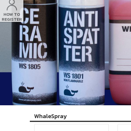
HOW TO
REGISTER
WhaleSpray