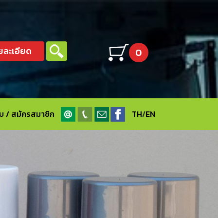
ยละเอียด
0
ะบบ / สมัครสมาชิก
TH
/
EN