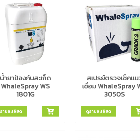
น้ำยาป้องกันสะเก็ด
สเปรย์ตรวจเช็คแน
WhaleSpray WS
เชื่อม WhaleSpray
1801G
3050S
ูรายละเอียด
ดูรายละเอียด