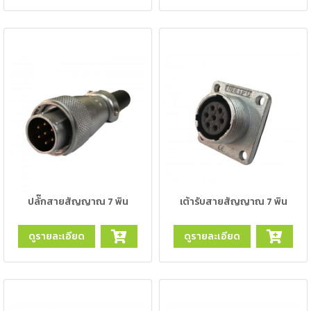
ตัด
เผา
แก๊ส
ท่อ
บรรจุ
ก๊าซ
และ
วาล์ว
เครื่อง
เชื่อม
และ
ปลั๊กสายสัญญาณ 7 พิน
เต้ารับสายสัญญาณ 7 พิน
เครื่อง
ตัด
พลา
ดูรายละเอียด
ดูรายละเอียด
สม่า
อะไหล่
สิ้น
เปลือง