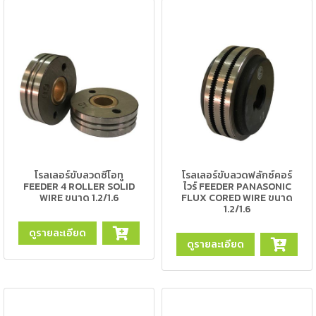
เนียม
-
เชื่อม
ไฟฟ้า
(MMA)
-
เชื่อม
อาร์กอน
(TIG)
โรลเลอร์ขับลวดซีโอทู
โรลเลอร์ขับลวดฟลักซ์คอร์
FEEDER 4 ROLLER SOLID
ไวร์ FEEDER PANASONIC
WIRE ขนาด 1.2/1.6
FLUX CORED WIRE ขนาด
-
1.2/1.6
เชื่อม
ซี
ดูรายละเอียด
ดูรายละเอียด
โอทู
(MIG)
-
เชื่อม