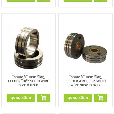
-
เชื่อม
ฟ
ลัก
ซ์
คอ
ลล์
(FCW)
-
เชื่อม
ซับ
เม
โรลเลอร์ขับลวดซีโอทู
โรลเลอร์ขับลวดซีโอทู
อร์ก
FEEDER ในตัว SOLID WIRE
FEEDER 4 ROLLER SOLID
SIZE 0.8/1.0
WIRE ขนาด 0.9/1.2
(SAW)
เชื่อ
ดูรายละเอียด
ดูรายละเอียด
มอ
ลู
มิ