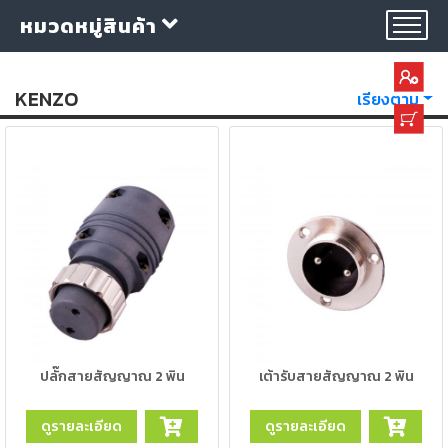
หมวดหมู่สินค้า
KENZO
เรียงตาม
กลุ่ม
ลวด
เชื่อม
ใบ
ตัด
ใบ
เจียร
ปลั๊กสายสัญญาณ 2 พิน
เต้ารับสายสัญญาณ 2 พิน
อุปกรณ์
ดูรายละเอียด
ดูรายละเอียด
เชื่อม