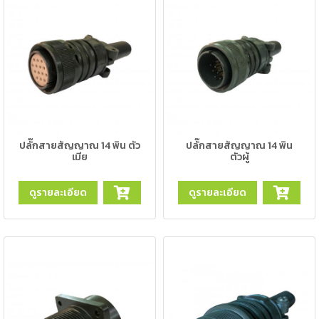
เครื่อง
ตัด
พลา
สม่า
เครื่อง
เชื่อม
วัสดุ
อุปกรณ์
เคมีภัณฑ์
ปลั๊กสายสัญญาณ 14 พิน ตัว
ปลั๊กสายสัญญาณ 14 พิน
สำหรับ
เมีย
ตัวผู้
งาน
เชื่อม
ดูรายละเอียด
ดูรายละเอียด
เครื่อง
มือ
ช่าง
กลุ่ม
ลวด