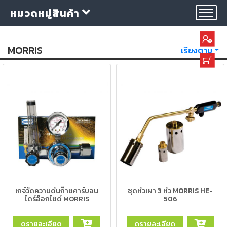
หมวดหมู่สินค้า
MORRIS
เรียงตาม
กลุ่ม
ลวด
เชื่อม
ใบ
ตัด
ใบ
เจียร
เกจ์วัดความดันก๊าซคาร์บอน
ชุดหัวเผา 3 หัว MORRIS HE-
ไดร์อ๊อกไซด์ MORRIS
506
อุปกรณ์
เชื่อม
ดูรายละเอียด
ดูรายละเอียด