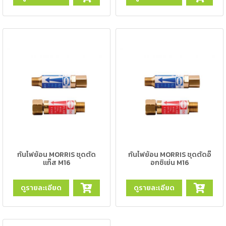
ตัด
เผา
แก๊ส
ท่อ
บรรจุ
ก๊าซ
และ
วาล์ว
เครื่อง
เชื่อม
และ
เครื่อง
กันไฟย้อน MORRIS ชุดตัด
กันไฟย้อน MORRIS ชุดตัดอ๊
ตัด
แก๊ส M16
อกซิเย่น M16
พลา
สม่า
ดูรายละเอียด
ดูรายละเอียด
อะไหล่
สิ้น
เปลือง