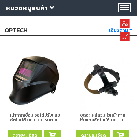
หมวดหมู่สินค้า
OPTECH
เรียงตาม
กลุ่ม
ลวด
เชื่อม
ใบ
ตัด
ใบ
เจียร
หน้ากากเชื่อม ออโต้ปรับแสง
ชุดอะไหล่สวมหัวหน้ากาก
อัตโนมัติ OPTECH SUN9F
ปรับแสงอัตโนมัติ OPTECH
อุปกรณ์
เชื่อม
ดูรายละเอียด
ดูรายละเอียด