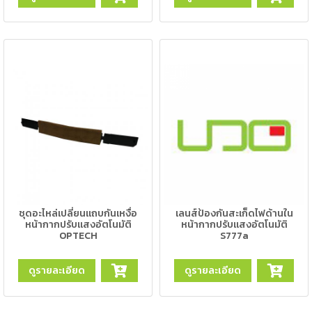
ตัด
เผา
แก๊ส
ท่อ
บรรจุ
ก๊าซ
และ
วาล์ว
เครื่อง
เชื่อม
และ
เครื่อง
ชุดอะไหล่เปลี่ยนแถบกันเหงื่อ
เลนส์ป้องกันสะเก็ดไฟด้านใน
ตัด
หน้ากากปรับแสงอัตโนมัติ
หน้ากากปรับแสงอัตโนมัติ
พลา
OPTECH
S777a
สม่า
ดูรายละเอียด
ดูรายละเอียด
อะไหล่
สิ้น
เปลือง