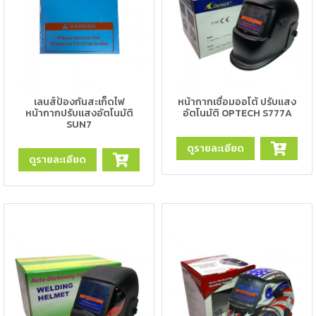
-
เชื่อม
ฟ
ลัก
ซ์
คอ
ลล์
เลนส์ป้องกันสะเก็ดไฟ
หน้ากากเชื่อมออโต้ ปรับแสง
หน้ากากปรับแสงอัตโนมัติ
อัตโนมัติ OPTECH S777A
(FCW)
SUN7
-
ดูรายละเอียด
ดูรายละเอียด
เชื่อม
ซับ
เม
อร์ก
(SAW)
-
เชื่อม
แก๊ส
(Brazing)