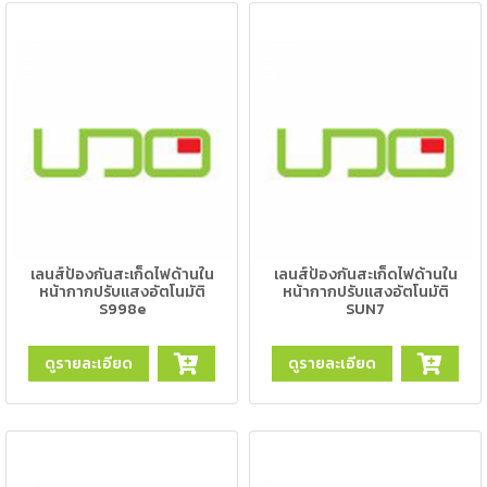
เครื่อง
ตัด
พลา
สม่า
เครื่อง
เชื่อม
วัสดุ
อุปกรณ์
เคมีภัณฑ์
สำหรับ
งาน
เชื่อม
เลนส์ป้องกันสะเก็ดไฟด้านใน
เลนส์ป้องกันสะเก็ดไฟด้านใน
หน้ากากปรับแสงอัตโนมัติ
หน้ากากปรับแสงอัตโนมัติ
S998e
SUN7
เครื่อง
ดูรายละเอียด
ดูรายละเอียด
มือ
ช่าง
กลุ่ม
ลวด