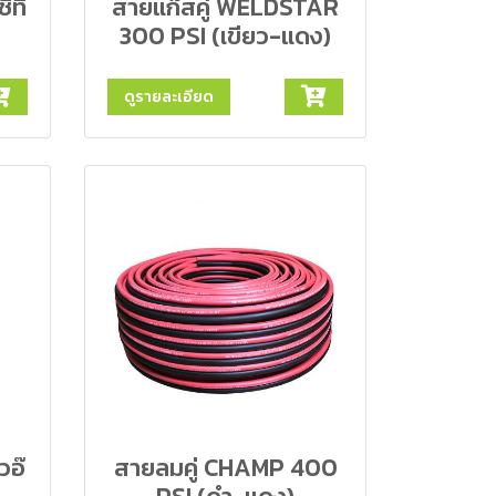
ิที
สายแก๊สคู่ WELDSTAR
300 PSI (เขียว-แดง)
ดูรายละเอียด
วอ๊
สายลมคู่ CHAMP 400