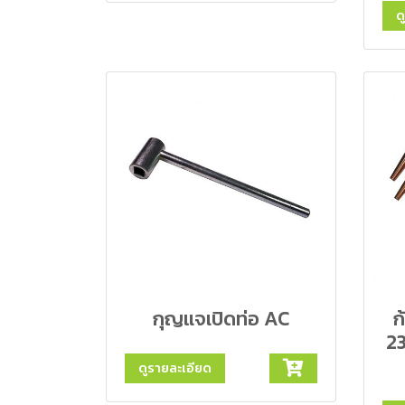
ด
กุญแจเปิดท่อ AC
ก
2
ดูรายละเอียด