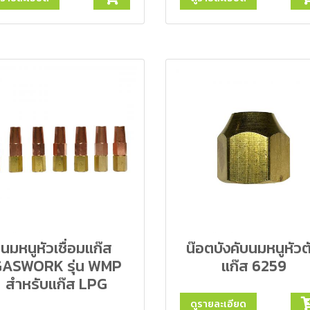
นมหนูหัวเชื่อมแก๊ส
น๊อตบังคับนมหนูหัวต
ASWORK รุ่น WMP
แก๊ส 6259
สำหรับแก๊ส LPG
ดูรายละเอียด