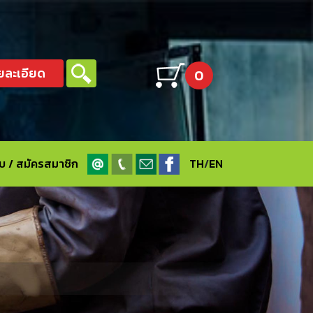
ยละเอียด
0
ะบบ / สมัครสมาชิก
TH
/
EN