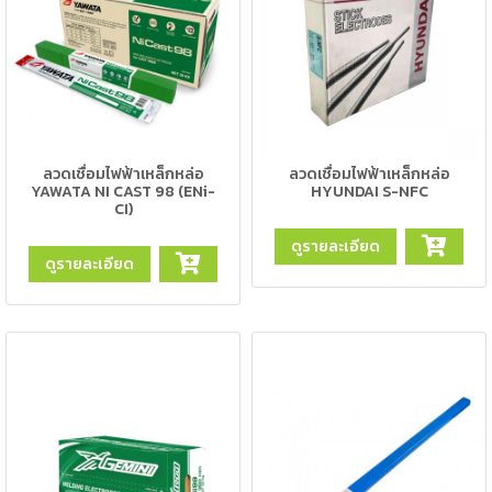
เชื่อม
ส
แตน
เลส
-
เชื่อม
ลวดเชื่อมไฟฟ้าเหล็กหล่อ
ลวดเชื่อมไฟฟ้าเหล็กหล่อ
YAWATA NI CAST 98 (ENi-
HYUNDAI S-NFC
ไฟฟ้า
CI)
(MMA)
ดูรายละเอียด
ดูรายละเอียด
-
เชื่อม
อาร์กอน
(TIG)
-
เชื่อม
ซี
โอทู
(MIG)