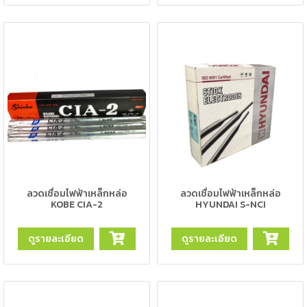
เชื่อม
เชื่อม
เหล็ก
-
เชื่อม
ไฟฟ้า
(MMA)
-
เชื่อม
อาร์กอน
ลวดเชื่อมไฟฟ้าเหล็กหล่อ
ลวดเชื่อมไฟฟ้าเหล็กหล่อ
(TIG)
KOBE CIA-2
HYUNDAI S-NCI
-
ดูรายละเอียด
ดูรายละเอียด
เชื่อม
ซี
โอทู
(MIG)