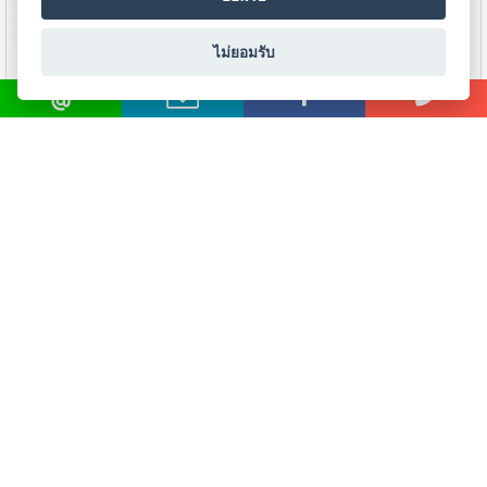
เนียม
ลวดเชื่อมไฟฟ้าเหล็กหล่อ
ลวดเชื่อมไฟฟ้าเหล็กหล่อ
ไม่ยอมรับ
-
POWERWELD
YAWATA NI CAST 55
CASTARC100N
เชื่อม
ไฟฟ้า
ดูรายละเอียด
(MMA)
ดูรายละเอียด
-
เชื่อม
อาร์กอน
(TIG)
-
เชื่อม
ซี
โอทู
(MIG)
-
เชื่อม
ลวดเชื่อมไฟฟ้าเหล็กหล่อ
ลวดเชื่อมไฟฟ้าเหล็กหล่อ