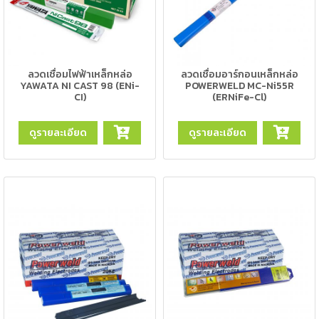
-
เชื่อม
ฟ
ลัก
ลวดเชื่อมไฟฟ้าเหล็กหล่อ
ลวดเชื่อมอาร์กอนเหล็กหล่อ
ซ์
YAWATA NI CAST 98 (ENi-
POWERWELD MC-Ni55R
CI)
(ERNiFe-Cl)
คอ
ลล์
ดูรายละเอียด
ดูรายละเอียด
(FCW)
-
เชื่อม
ซับ
เม
อร์ก
(SAW)
เชื่อ
มอ
ลู
มิ