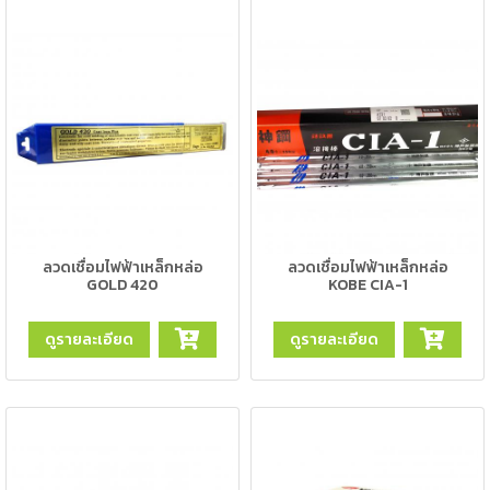
-
เชื่อม
ฟ
ลัก
ซ์
คอ
ลล์
(FCW)
-
เชื่อม
ลวดเชื่อมไฟฟ้าเหล็กหล่อ
ลวดเชื่อมไฟฟ้าเหล็กหล่อ
ซับ
GOLD 420
KOBE CIA-1
เม
อร์ก
ดูรายละเอียด
ดูรายละเอียด
(SAW)
-
เชื่อม
แก๊ส
(Brazing)