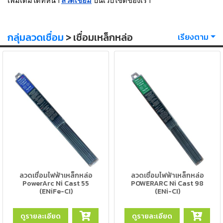
เพิ่มเติมได้ที่หน้า
ลวดเชื่อม
บนเว็บไซต์ของเรา
เครื่อง
ตัด
พลา
สม่า
กลุ่มลวดเชื่อม
> เชื่อมเหล็กหล่อ
เรียงตาม
เครื่อง
เชื่อม
วัสดุ
อุปกรณ์
เคมีภัณฑ์
สำหรับ
งาน
เชื่อม
เครื่อง
มือ
ลวดเชื่อมไฟฟ้าเหล็กหล่อ
ลวดเชื่อมไฟฟ้าเหล็กหล่อ
ช่าง
PowerArc Ni Cast 55
POWERARC Ni Cast 98
(ENiFe-CI)
(ENi-CI)
กลุ่ม
ลวด
ดูรายละเอียด
ดูรายละเอียด