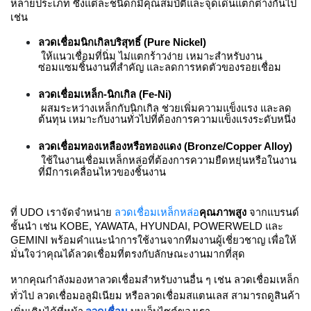
ตัด
หลายประเภท ซึ่งแต่ละชนิดก็มีคุณสมบัติและจุดเด่นแตกต่างกันไป 
เผา
เช่น
แก๊ส
ลวดเชื่อมนิกเกิลบริสุทธิ์ (Pure Nickel)
 ให้แนวเชื่อมที่นิ่ม ไม่แตกร้าวง่าย เหมาะสำหรับงาน
ซ่อมแซมชิ้นงานที่สำคัญ และลดการหดตัวของรอยเชื่อม
ท่อ
บรรจุ
ลวดเชื่อมเหล็ก-นิกเกิล (Fe-Ni)
ก๊าซ
 ผสมระหว่างเหล็กกับนิกเกิล ช่วยเพิ่มความแข็งแรง และลด
และ
ต้นทุน เหมาะกับงานทั่วไปที่ต้องการความแข็งแรงระดับหนึ่ง
วาล์ว
ลวดเชื่อมทองเหลืองหรือทองแดง (Bronze/Copper Alloy)
 ใช้ในงานเชื่อมเหล็กหล่อที่ต้องการความยืดหยุ่นหรือในงาน
เครื่อง
ที่มีการเคลื่อนไหวของชิ้นงาน
เชื่อม
และ
เครื่อง
ที่ UDO เราจัดจำหน่าย 
ลวดเชื่อมเหล็กหล่อ
คุณภาพสูง
 จากแบรนด์
ตัด
ชั้นนำ เช่น KOBE, YAWATA, HYUNDAI, POWERWELD และ 
พลา
GEMINI พร้อมคำแนะนำการใช้งานจากทีมงานผู้เชี่ยวชาญ เพื่อให้
สม่า
มั่นใจว่าคุณได้ลวดเชื่อมที่ตรงกับลักษณะงานมากที่สุด
หากคุณกำลังมองหาลวดเชื่อมสำหรับงานอื่น ๆ เช่น ลวดเชื่อมเหล็ก
อะไหล่
ทั่วไป ลวดเชื่อมอลูมิเนียม หรือลวดเชื่อมสแตนเลส สามารถดูสินค้า
สิ้น
เปลือง