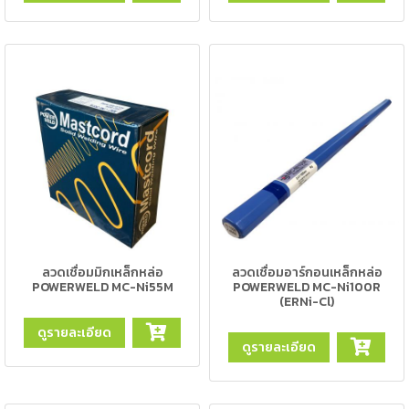
เชื่อม
เชื่อม
เหล็ก
-
เชื่อม
ไฟฟ้า
(MMA)
-
เชื่อม
อาร์กอน
(TIG)
ลวดเชื่อมมิกเหล็กหล่อ
ลวดเชื่อมอาร์กอนเหล็กหล่อ
POWERWELD MC-Ni55M
POWERWELD MC-Ni100R
-
(ERNi-Cl)
เชื่อม
ดูรายละเอียด
ซี
ดูรายละเอียด
โอทู
(MIG)