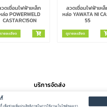
ลวดเชื่อมไฟฟ้าเหล็ก
ลวดเชื่อมไฟฟ้าเหล็
หล่อ POWERWELD
หล่อ YAWATA NI C
CASTARC150N
55
ูรายละเอียด
ดูรายละเอียด
บริการจัดส่ง
ี้
กกี้ เพื่อช่วยเพิ่มประสิทธิภาพในการใช้งานเว็บไซต์ของเรา