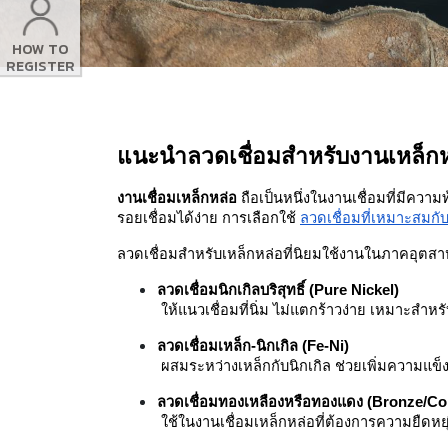
HOW TO
REGISTER
แนะนำลวดเชื่อมสำหรับงานเหล็กห
งานเชื่อมเหล็กหล่อ
 ถือเป็นหนึ่งในงานเชื่อมที่มีคว
รอยเชื่อมได้ง่าย การเลือกใช้ 
ลวดเชื่อมที่เหมาะสมกั
ลวดเชื่อมสำหรับเหล็กหล่อที่นิยมใช้งานในภาคอุตสา
ลวดเชื่อมนิกเกิลบริสุทธิ์ (Pure Nickel)
 ให้แนวเชื่อมที่นิ่ม ไม่แตกร้าวง่าย เหมาะส
ลวดเชื่อมเหล็ก-นิกเกิล (Fe-Ni)
 ผสมระหว่างเหล็กกับนิกเกิล ช่วยเพิ่มความแข
ลวดเชื่อมทองเหลืองหรือทองแดง (Bronze/Co
 ใช้ในงานเชื่อมเหล็กหล่อที่ต้องการความยืดหย