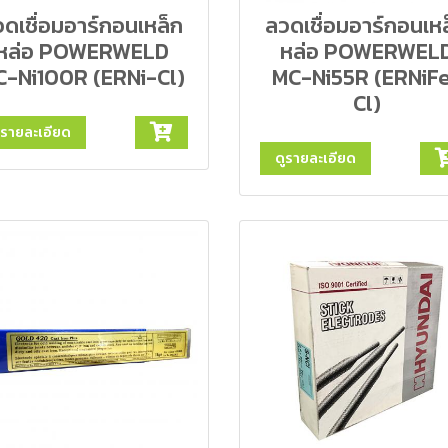
ดเชื่อมอาร์กอนเหล็ก
ลวดเชื่อมอาร์กอนเห
หล่อ POWERWELD
หล่อ POWERWEL
-Ni100R (ERNi-Cl)
MC-Ni55R (ERNiF
Cl)
ูรายละเอียด
ดูรายละเอียด