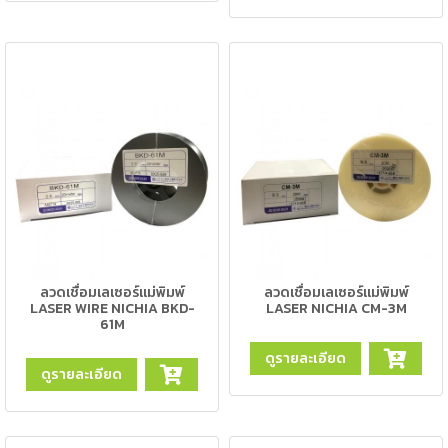
เชื่อม
ส
แตน
เลส
-
เชื่อม
ไฟฟ้า
(MMA)
-
เชื่อม
อาร์กอน
ลวดเชื่อมเลเซอร์แม่พิมพ์
ลวดเชื่อมเลเซอร์แม่พิมพ์
(TIG)
LASER WIRE NICHIA BKD-
LASER NICHIA CM-3M
61M
-
ดูรายละเอียด
เชื่อม
ดูรายละเอียด
ซี
โอทู
(MIG)