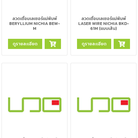
เครื่อง
ตัด
พลา
ลวดเชื่อมเลเซอร์แม่พิมพ์
ลวดเชื่อมเลเซอร์แม่พิมพ์
สม่า
BERYLLIUM NICHIA BEW-
LASER WIRE NICHIA BKD-
เครื่อง
M
61M (แบบเส้น)
เชื่อม
ดูรายละเอียด
ดูรายละเอียด
วัสดุ
อุปกรณ์
เคมีภัณฑ์
สำหรับ
งาน
เชื่อม
เครื่อง
มือ
ช่าง
กลุ่ม
ลวด