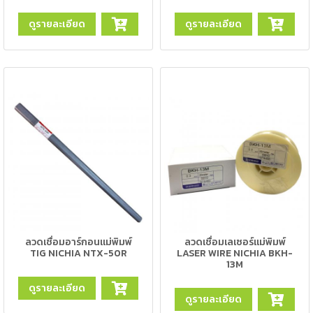
-
เชื่อม
ดูรายละเอียด
ดูรายละเอียด
ฟ
ลัก
ซ์
คอ
ลล์
(FCW)
-
เชื่อม
ซับ
เม
อร์ก
(SAW)
ลวดเชื่อมอาร์กอนแม่พิมพ์
ลวดเชื่อมเลเซอร์แม่พิมพ์
-
TIG NICHIA NTX-50R
LASER WIRE NICHIA BKH-
13M
เชื่อม
แก๊ส
ดูรายละเอียด
(Brazing)
ดูรายละเอียด