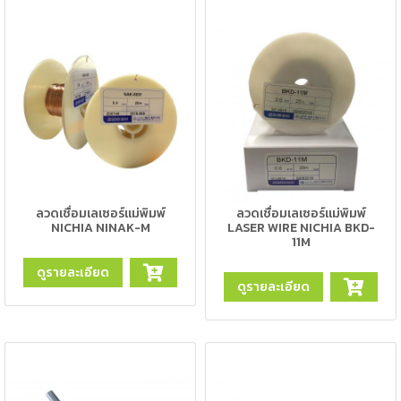
-
เชื่อม
ฟ
ลัก
ซ์
คอ
ลล์
(FCW)
-
ลวดเชื่อมเลเซอร์แม่พิมพ์
ลวดเชื่อมเลเซอร์แม่พิมพ์
เชื่อม
NICHIA NINAK-M
LASER WIRE NICHIA BKD-
11M
ซับ
เม
ดูรายละเอียด
อร์ก
ดูรายละเอียด
(SAW)
เชื่อ
มอ
ลู
มิ