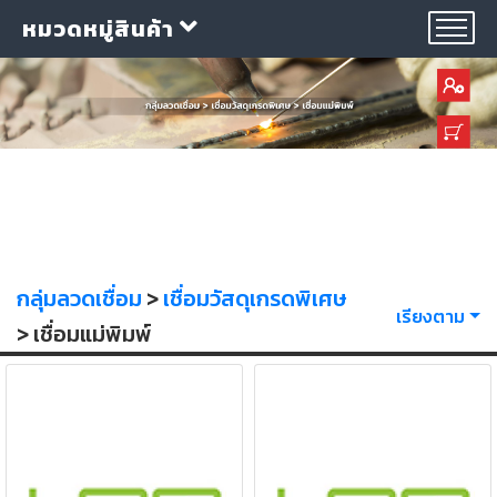
หมวดหมู่สินค้า
กลุ่ม
ลวด
เชื่อม
กลุ่มลวดเชื่อม
>
เชื่อมวัสดุเกรดพิเศษ
เรียงตาม
> เชื่อมแม่พิมพ์
ใบ
ตัด
ใบ
เจียร
อุปกรณ์
เชื่อม