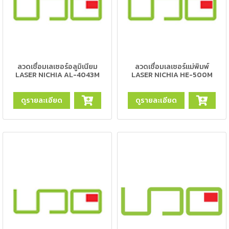
ตัด
เผา
แก๊ส
ท่อ
บรรจุ
ลวดเชื่อมเลเซอร์อลูมิเนียม
ลวดเชื่อมเลเซอร์แม่พิมพ์
ก๊าซ
LASER NICHIA AL-4043M
LASER NICHIA HE-500M
และ
วาล์ว
ดูรายละเอียด
ดูรายละเอียด
เครื่อง
เชื่อม
และ
เครื่อง
ตัด
พลา
สม่า
อะไหล่
สิ้น
เปลือง