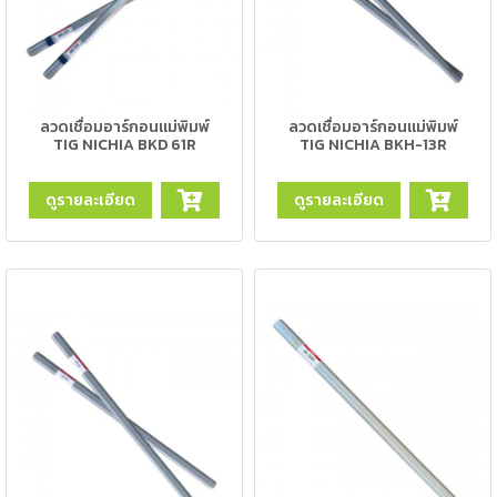
แก๊ส
(Brazing)
เชื่อม
เหล็ก
ลวดเชื่อมอาร์กอนแม่พิมพ์
ลวดเชื่อมอาร์กอนแม่พิมพ์
หล่อ
TIG NICHIA BKD 61R
TIG NICHIA BKH-13R
-
ดูรายละเอียด
ดูรายละเอียด
เชื่อม
ไฟฟ้า
(MMA)
-
เชื่อม
อาร์กอน
(TIG)
-
เชื่อม
ซี
โอทู