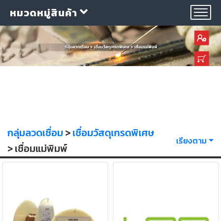
หมวดหมู่สินค้า
กลุ่ม
ลวด
เชื่อม
กลุ่มลวดเชื่อม
>
เชื่อมวัสดุเกรดพิเศษ
เรียงตาม
> เชื่อมแม่พิมพ์
ใบ
ตัด
ใบ
เจียร
อุปกรณ์
เชื่อม