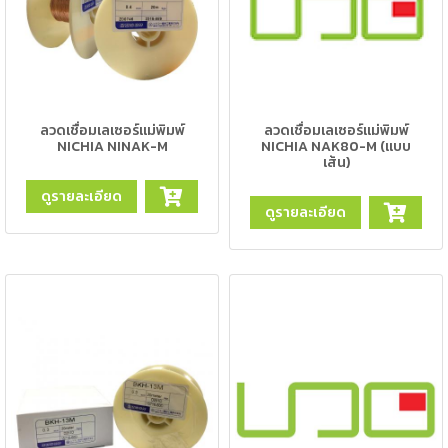
ตัด
เผา
แก๊ส
ท่อ
บรรจุ
ลวดเชื่อมเลเซอร์แม่พิมพ์
ลวดเชื่อมเลเซอร์แม่พิมพ์
ก๊าซ
NICHIA NINAK-M
NICHIA NAK80-M (แบบ
และ
เส้น)
วาล์ว
ดูรายละเอียด
ดูรายละเอียด
เครื่อง
เชื่อม
และ
เครื่อง
ตัด
พลา
สม่า
อะไหล่
สิ้น
เปลือง