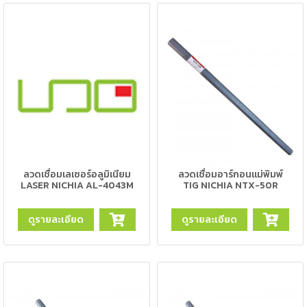
-
เชื่อม
ฟ
ลัก
ซ์
คอ
ลล์
(FCW)
-
เชื่อม
ลวดเชื่อมเลเซอร์อลูมิเนียม
ลวดเชื่อมอาร์กอนแม่พิมพ์
LASER NICHIA AL-4043M
TIG NICHIA NTX-50R
ซับ
เม
อร์ก
ดูรายละเอียด
ดูรายละเอียด
(SAW)
เชื่อ
มอ
ลู
มิ