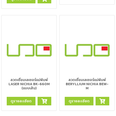
เชื่อม
ส
แตน
เลส
-
เชื่อม
ไฟฟ้า
(MMA)
-
เชื่อม
อาร์กอน
(TIG)
ลวดเชื่อมเลเซอร์แม่พิมพ์
ลวดเชื่อมเลเซอร์แม่พิมพ์
LASER NICHIA BK-660M
BERYLLIUM NICHIA BEW-
(แบบเส้น)
M
-
เชื่อม
ดูรายละเอียด
ดูรายละเอียด
ซี
โอทู
(MIG)