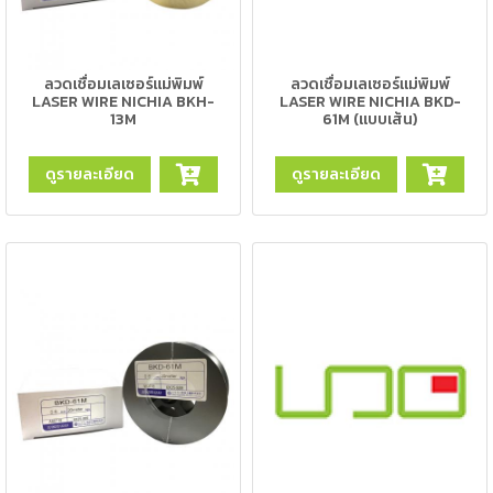
เครื่อง
ตัด
พลา
สม่า
ลวดเชื่อมเลเซอร์แม่พิมพ์
ลวดเชื่อมเลเซอร์แม่พิมพ์
เครื่อง
LASER WIRE NICHIA BKH-
LASER WIRE NICHIA BKD-
เชื่อม
13M
61M (แบบเส้น)
ดูรายละเอียด
ดูรายละเอียด
วัสดุ
อุปกรณ์
เคมีภัณฑ์
สำหรับ
งาน
เชื่อม
เครื่อง
มือ
ช่าง
กลุ่ม
ลวด