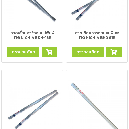
แก๊ส
(Brazing)
เชื่อม
เหล็ก
ลวดเชื่อมอาร์กอนแม่พิมพ์
ลวดเชื่อมอาร์กอนแม่พิมพ์
หล่อ
TIG NICHIA BKH-13R
TIG NICHIA BKD 61R
-
ดูรายละเอียด
ดูรายละเอียด
เชื่อม
ไฟฟ้า
(MMA)
-
เชื่อม
อาร์กอน
(TIG)
-
เชื่อม
ซี
โอทู